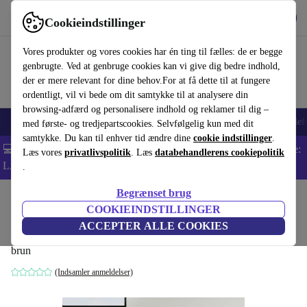
Hent appen
Download
Cookieindstillinger
Brug refurbed hurtigt og nemt
Vores produkter og vores cookies har én ting til fælles: de er begge
genbrugte. Ved at genbruge cookies kan vi give dig bedre indhold,
der er mere relevant for dine behov.For at få dette til at fungere
ordentligt, vil vi bede om dit samtykke til at analysere din
browsing-adfærd og personalisere indhold og reklamer til dig –
Smartphones
Bærbare
Tablets
Smartwatches
Tilbehør
Hovedtelef
med første- og tredjepartscookies. Selvfølgelig kun med dit
samtykke. Du kan til enhver tid ændre dine
cookie indstillinger
.
💻 Ekstra 5% rabat på alle MacBooks og bærbare computere - Kode:
Læs vores
privatlivspolitik
. Læs
databehandlerens cookiepolitik
LAPTOP5 -
Vilkår
.
Begrænset brug
Startside
Produkter
Husholdning
Møbler
COOKIEINDSTILLINGER
Ernest lænestol Moonlight Lark
ACCEPTER ALLE COOKIES
brun
(Indsamler anmeldelser)