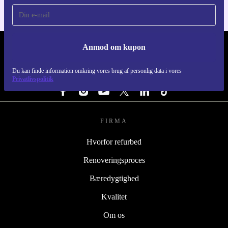
Anmod om kupon
REFURBED DANMARK - RETHINK NEW.
Du kan finde information omkring vores brug af personlig data i vores
FØLG OS
Privatlivspolitik
FIRMA
Hvorfor refurbed
Renoveringsproces
Bæredygtighed
Kvalitet
Om os