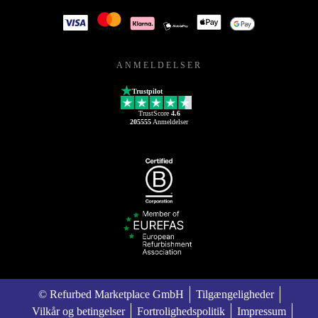
ANMELDELSER
Trustpilot
TrustScore
4.6
205555
Anmeldelser
© Refurbed Marketplace GmbH
Tilgængeligheder
Vilkår og betingelser
Fortrolighedspolitik
Impressum