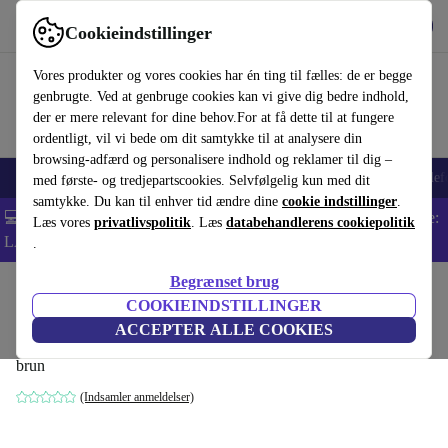
Hent appen
Download
Cookieindstillinger
Brug refurbed hurtigt og nemt
Vores produkter og vores cookies har én ting til fælles: de er begge
genbrugte. Ved at genbruge cookies kan vi give dig bedre indhold,
der er mere relevant for dine behov.For at få dette til at fungere
ordentligt, vil vi bede om dit samtykke til at analysere din
browsing-adfærd og personalisere indhold og reklamer til dig –
Smartphones
Bærbare
Tablets
Smartwatches
Tilbehør
Hovedtelef
med første- og tredjepartscookies. Selvfølgelig kun med dit
samtykke. Du kan til enhver tid ændre dine
cookie indstillinger
.
💻 Ekstra 5% rabat på alle MacBooks og bærbare computere - Kode:
Læs vores
privatlivspolitik
. Læs
databehandlerens cookiepolitik
LAPTOP5 -
Vilkår
.
Begrænset brug
Startside
Produkter
Husholdning
Møbler
COOKIEINDSTILLINGER
Enzo lænestol Moonlight Sand
ACCEPTER ALLE COOKIES
brun
(Indsamler anmeldelser)