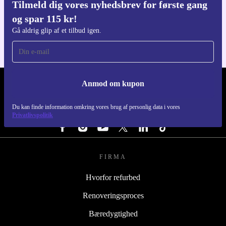
Tilmeld dig vores nyhedsbrev for første gang
Download refurbed appen
og spar 115 kr!
Til iOS og Android
Gå aldrig glip af et tilbud igen.
Anmod om kupon
REFURBED DANMARK - RETHINK NEW.
Du kan finde information omkring vores brug af personlig data i vores
FØLG OS
Privatlivspolitik
FIRMA
Hvorfor refurbed
Renoveringsproces
Bæredygtighed