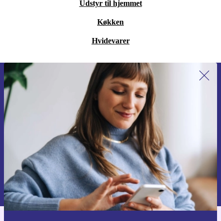
Udstyr til hjemmet
Køkken
Hvidevarer
Tilmeld dig vores nyhedsbrev for
første gang og spar 115 kr!
Gå aldrig glip af et tilbud igen.
Anmod om kupon
Du kan finde information omkring vores brug af personlig data i vores
Privatlivspolitik
.