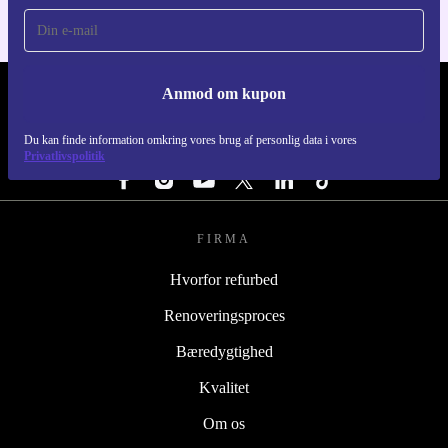
Anmod om kupon
REFURBED DANMARK - RETHINK NEW.
Du kan finde information omkring vores brug af personlig data i vores
FØLG OS
Privatlivspolitik
FIRMA
Hvorfor refurbed
Renoveringsproces
Bæredygtighed
Kvalitet
Om os