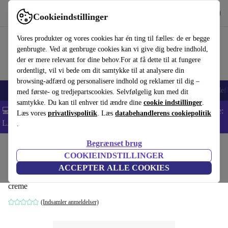
Hent appen
Download
Cookieindstillinger
Brug refurbed hurtigt og nemt
Vores produkter og vores cookies har én ting til fælles: de er begge
genbrugte. Ved at genbruge cookies kan vi give dig bedre indhold,
der er mere relevant for dine behov.For at få dette til at fungere
ordentligt, vil vi bede om dit samtykke til at analysere din
browsing-adfærd og personalisere indhold og reklamer til dig –
Smartphones
Bærbare
Tablets
Smartwatches
Tilbehør
Hovedtelef
med første- og tredjepartscookies. Selvfølgelig kun med dit
samtykke. Du kan til enhver tid ændre dine
cookie indstillinger
.
💻 Ekstra 5% rabat på alle MacBooks og bærbare computere - Kode:
Læs vores
privatlivspolitik
. Læs
databehandlerens cookiepolitik
LAPTOP5 -
Vilkår
.
Begrænset brug
Startside
Produkter
Husholdning
Møbler
COOKIEINDSTILLINGER
Elefy JH31 lænestol træ creme
ACCEPTER ALLE COOKIES
creme
(Indsamler anmeldelser)