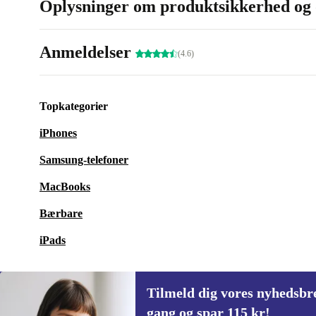
Oplysninger om produktsikkerhed og 
Anmeldelser
(4.6)
Topkategorier
iPhones
Samsung-telefoner
MacBooks
Bærbare
iPads
Tilmeld dig vores nyhedsbre
gang og spar 115 kr!