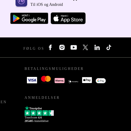
Til iOS og Android
FØLG OS
BETALINGSMULIGHEDER
ANMELDELSER
PEN
Trustpilot
TrustScore
4.6
205405
Anmeldelser