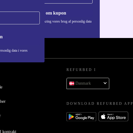
Anmod om kupon
Du kan finde information omkring vores brug af personlig data
i vores
Privatlivspolitik
.
on
rsonlig data i vores
REFURBED I
Danmark
de
lser
DOWNLOAD REFURBED AP
r
f kontrakt