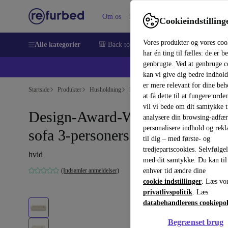
Om os
Hjælp
Cookieindstilling
Vores produkter og vores coo
Alle kategorier
🎒 Back to school
Smartphones
Bærbar
har én ting til fælles: de er b
genbrugte. Ved at genbruge c
💻 Ekst
kan vi give dig bedre indhold
er mere relevant for dine be
Startside
Produkter
Husholdning
Møbler
at få dette til at fungere orden
vil vi bede om dit samtykke ti
Design-Award-Winning Paula
analysere din browsing-adfæ
personalisere indhold og rek
sofa 3-personers Maya Cream
til dig – med første- og
tredjepartscookies. Selvfølge
hvid
med dit samtykke. Du kan til
(Indsamler anmeldelser)
enhver tid ændre dine
cookie indstillinger
. Læs vo
privatlivspolitik
. Læs
databehandlerens cookiepol
Begrænset brug