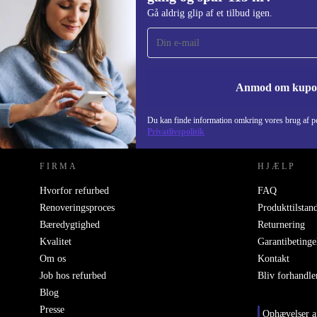
Tilmeld dig vores nyhedsbrev for første
Gå aldrig glip af et tilbud igen.
gang og spar 115 kr!
Gå aldrig glip af et tilbud igen.
Anmod om kup
REFURBED DANMARK - RETHINK NEW.
Du kan finde information omkring vores brug af pe
Privatlivspolitik
FIRMA
HJÆLP
Hvorfor refurbed
FAQ
Renoveringsproces
Produkttilstan
Bæredygtighed
Returnering
Kvalitet
Garantibetinge
Om os
Kontakt
Job hos refurbed
Bliv forhandle
Blog
Presse
Ophævelser a