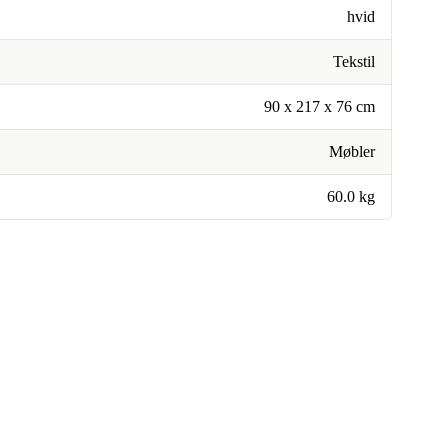
hvid
Tekstil
90 x 217 x 76 cm
Møbler
60.0 kg