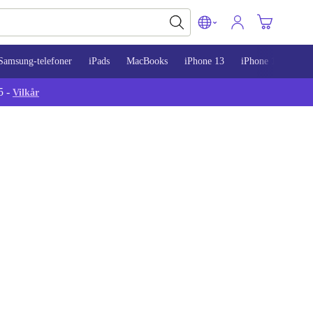
Samsung-telefoner
iPads
MacBooks
iPhone 13
iPhone 14
iPh
5 -
Vilkår