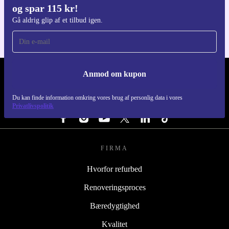
og spar 115 kr!
Til iOS og Android
Gå aldrig glip af et tilbud igen.
Anmod om kupon
REFURBED DANMARK - RETHINK NEW.
Du kan finde information omkring vores brug af personlig data i vores
FØLG OS
Privatlivspolitik
FIRMA
Hvorfor refurbed
Renoveringsproces
Bæredygtighed
Kvalitet