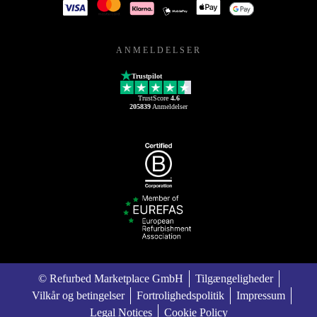
ANMELDELSER
Trustpilot
TrustScore
4.6
205839
Anmeldelser
© Refurbed Marketplace GmbH
Tilgængeligheder
Vilkår og betingelser
Fortrolighedspolitik
Impressum
Legal Notices
Cookie Policy