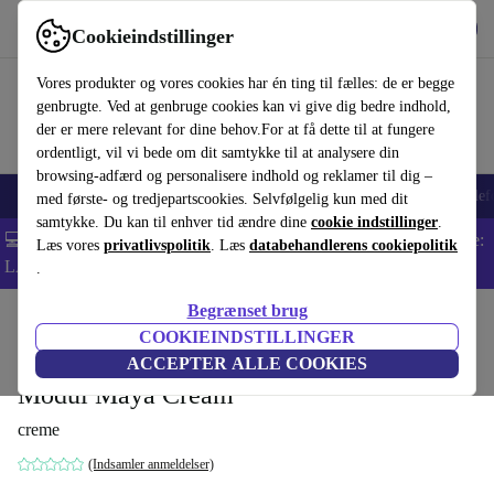
Hent appen
Download
Cookieindstillinger
Brug refurbed hurtigt og nemt
Vores produkter og vores cookies har én ting til fælles: de er begge
genbrugte. Ved at genbruge cookies kan vi give dig bedre indhold,
der er mere relevant for dine behov.For at få dette til at fungere
ordentligt, vil vi bede om dit samtykke til at analysere din
browsing-adfærd og personalisere indhold og reklamer til dig –
Smartphones
Bærbare
Tablets
Smartwatches
Tilbehør
Hovedtelef
med første- og tredjepartscookies. Selvfølgelig kun med dit
samtykke. Du kan til enhver tid ændre dine
cookie indstillinger
.
💻 Ekstra 5% rabat på alle MacBooks og bærbare computere - Kode:
Læs vores
privatlivspolitik
. Læs
databehandlerens cookiepolitik
LAPTOP5 -
Vilkår
.
Begrænset brug
Startside
Produkter
Husholdning
Møbler
COOKIEINDSTILLINGER
Design-Award-Winning Paula enkelt-sæde
ACCEPTER ALLE COOKIES
Modul Maya Cream
creme
(Indsamler anmeldelser)