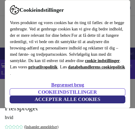
Hent appen
Download
Cookieindstillinger
Brug refurbed hurtigt og nemt
Vores produkter og vores cookies har én ting til fælles: de er begge
genbrugte. Ved at genbruge cookies kan vi give dig bedre indhold,
der er mere relevant for dine behov.For at få dette til at fungere
ordentligt, vil vi bede om dit samtykke til at analysere din
browsing-adfærd og personalisere indhold og reklamer til dig –
Smartphones
Bærbare
Tablets
Smartwatches
Tilbehør
Hovedtelef
med første- og tredjepartscookies. Selvfølgelig kun med dit
samtykke. Du kan til enhver tid ændre dine
cookie indstillinger
.
💻 Ekstra 5% rabat på alle MacBooks og bærbare computere - Kode:
Læs vores
privatlivspolitik
. Læs
databehandlerens cookiepolitik
LAPTOP5 -
Vilkår
.
Begrænset brug
Startside
Produkter
Husholdning
Møbler
COOKIEINDSTILLINGER
Depeche Mode by Anton Corbijn
ACCEPTER ALLE COOKIES
Flersproget
hvid
(Indsamler anmeldelser)