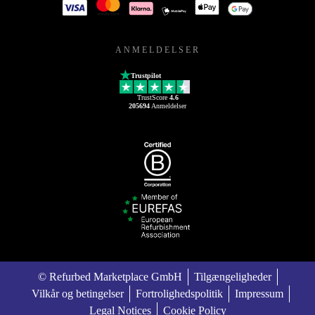
ANMELDELSER
Trustpilot
TrustScore
4.6
205694
Anmeldelser
© Refurbed Marketplace GmbH
Tilgængeligheder
Vilkår og betingelser
Fortrolighedspolitik
Impressum
Legal Notices
Cookie Policy