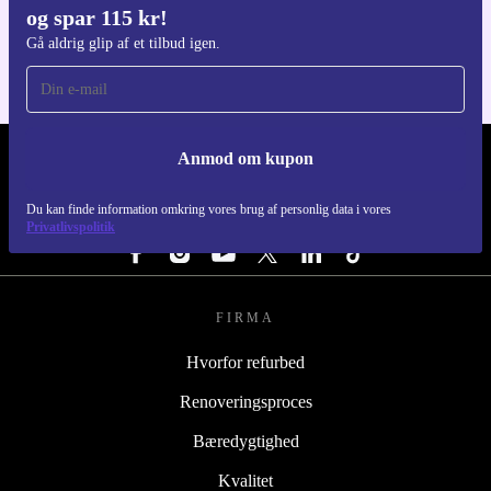
og spar 115 kr!
Til iOS og Android
Gå aldrig glip af et tilbud igen.
Anmod om kupon
REFURBED DANMARK - RETHINK NEW.
Du kan finde information omkring vores brug af personlig data i vores
FØLG OS
Privatlivspolitik
FIRMA
Hvorfor refurbed
Renoveringsproces
Bæredygtighed
Kvalitet