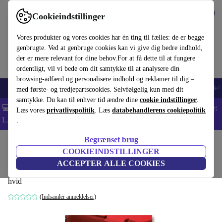
Hent appen
Download
Cookieindstillinger
Brug refurbed hurtigt og nemt
Vores produkter og vores cookies har én ting til fælles: de er begge
genbrugte. Ved at genbruge cookies kan vi give dig bedre indhold,
der er mere relevant for dine behov.For at få dette til at fungere
ordentligt, vil vi bede om dit samtykke til at analysere din
browsing-adfærd og personalisere indhold og reklamer til dig –
Smartphones
Bærbare
Tablets
Smartwatches
Tilbehør
Hovedtelef
med første- og tredjepartscookies. Selvfølgelig kun med dit
samtykke. Du kan til enhver tid ændre dine
cookie indstillinger
.
💻 Ekstra 5% rabat på alle MacBooks og bærbare computere - Kode:
Læs vores
privatlivspolitik
. Læs
databehandlerens cookiepolitik
LAPTOP5 -
Vilkår
.
Begrænset brug
Startside
Produkter
Husholdning
Møbler
COOKIEINDSTILLINGER
Dennis Hopper. Photographs 1961–1967
ACCEPTER ALLE COOKIES
hvid
(Indsamler anmeldelser)