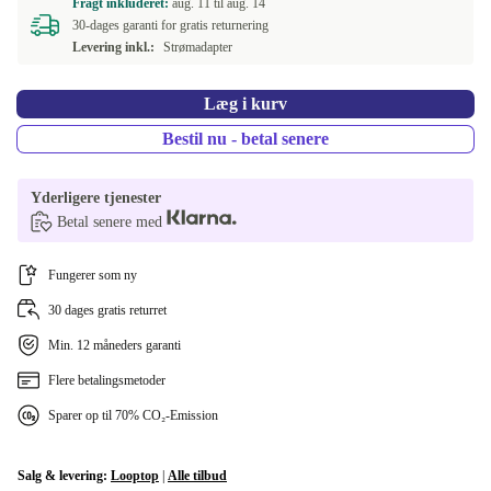
Fragt inkluderet:
aug. 11 til
aug. 14
30-dages garanti for gratis returnering
Levering inkl.:
Strømadapter
Læg i kurv
Bestil nu - betal senere
Yderligere tjenester
Betal senere med
Fungerer som ny
30 dages gratis returret
Min. 12 måneders garanti
Flere betalingsmetoder
Sparer op til 70% CO₂-Emission
Salg & levering:
Looptop
|
Alle tilbud