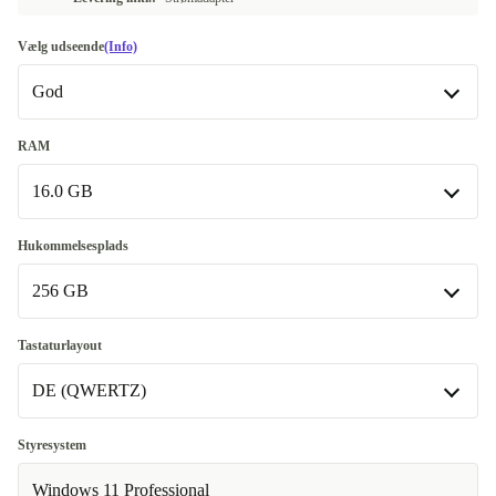
Vælg udseende
(Info)
God
God
RAM
16.0 GB
Meget god
+150 kr.
16.0 GB
Hukommelsesplads
256 GB
32.0 GB
+2160 kr.
256 GB
Tastaturlayout
DE (QWERTZ)
512 GB
+1486 kr.
1000 GB
DE (QWERTZ)
+2236 kr.
Styresystem
Fås også med andre konfigurationer
Windows 11 Professional