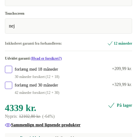
US (QWERTY)
+626 kr.
Touchscreen
nej
Inkluderet garanti fra forhandleren:
12 måneder
Udvidet garanti
(Hvad er forsikret?)
+209,99 kr.
forlæng med 18 måneder
30 måneder forsikret (12 + 18)
+329,99 kr.
forlæng med 30 måneder
42 måneder forsikret (12 + 30)
4339 kr.
På lager
Nypris:
12102,80 kr.
(-64%)
Sammenlign med lignende produkter