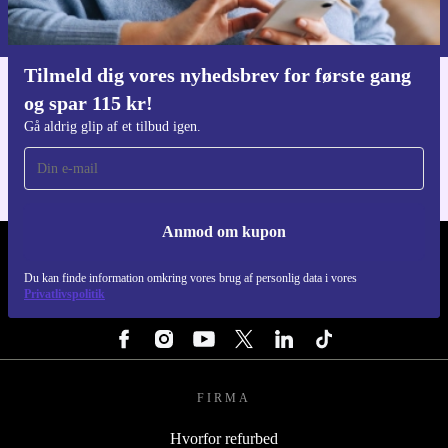
Du kan finde information omkring vores brug af personlig data i vores
Privatlivspolitik
.
Tilmeld dig vores nyhedsbrev for første gang
og spar 115 kr!
Download refurbed appen
Til iOS og Android
Gå aldrig glip af et tilbud igen.
Anmod om kupon
REFURBED DANMARK - RETHINK NEW.
Du kan finde information omkring vores brug af personlig data i vores
Privatlivspolitik
FØLG OS
FIRMA
Hvorfor refurbed