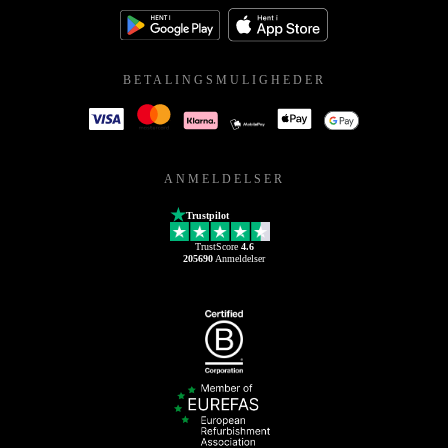
BETALINGSMULIGHEDER
ANMELDELSER
Trustpilot
TrustScore
4.6
205690
Anmeldelser