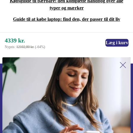
Købsguide til bærbare: den komplette håndbog over alle
typer og mærker
Guide til at købe laptop: find den, der passer til dit liv
4339 kr.
Læg i kurv
Nypris:
12102,80 kr.
(-64%)
Tilmeld dig vores nyhedsbrev for
første gang og spar 115 kr!
Gå aldrig glip af et tilbud igen.
Anmod om kupon