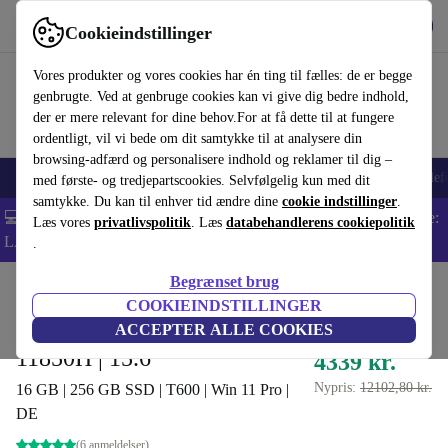
Hent appen
Download
Cookieindstillinger
Brug refurbed hurtigt og nemt
Vores produkter og vores cookies har én ting til fælles: de er begge
genbrugte. Ved at genbruge cookies kan vi give dig bedre indhold,
der er mere relevant for dine behov.For at få dette til at fungere
ordentligt, vil vi bede om dit samtykke til at analysere din
browsing-adfærd og personalisere indhold og reklamer til dig –
Smartphones
Bærbare
Tablets
Smartwatches
Tilbehør
Hovedtelef
med første- og tredjepartscookies. Selvfølgelig kun med dit
samtykke. Du kan til enhver tid ændre dine
cookie indstillinger
.
💻 Ekstra 5% rabat på alle MacBooks og bærbare computere - Kode:
Læs vores
privatlivspolitik
. Læs
databehandlerens cookiepolitik
LAPTOP5 -
Vilkår
.
Begrænset brug
Startside
Produkter
Bærbare computere
Dell, bærbare computere
COOKIEINDSTILLINGER
Dell Precision 3561 | i7-
ACCEPTER ALLE COOKIES
11850H | 15.6"
4339 kr.
Nypris:
12102,80 kr.
16 GB | 256 GB SSD | T600 | Win 11 Pro |
DE
(6 anmeldelser)