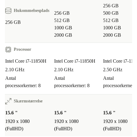
Er Precision 3561 egnet til hjemmearbejde og online
256 GB
Hukommelsesplads
møder?
Absolut! Med FullHD webcam, mikrofon og
256 GB
500 GB
512 GB
512 GB
stabil WiFi-forbindelse er du klar til alle slags virtuelle
256 GB
1000 GB
1000 GB
møder.
2000 GB
2000 GB
Hvorfor vælge refurbished fra refurbed?
Du får en
Processor
pålidelig bærbar, der både er økonomisk klog og et mere
Intel Core i7-11850H
Intel Core i7-11850H
Intel Core i7-11
bæredygtigt valg, uden at gå på kompromis med
2.10 GHz
2.10 GHz
2.50 GHz
ydeevne eller kvalitet.
Antal
Antal
Antal
processorkerner: 8
processorkerner: 8
processorkerner: 
Garanti og tryghed
Minimum 12 måneders garanti på alle produkter
Skærmstørrelse
30 dages gratis retur – prøv computeren i ro og mag derhjemme
15.6 "
15.6 "
15.6 "
Skift til Dell Precision 3561 fra refurbed og oplev,
1920 x 1080
1920 x 1080
1920 x 1080
(FullHD)
(FullHD)
(FullHD)
hvordan høj ydeevne og ansvarlighed går hånd i hånd.