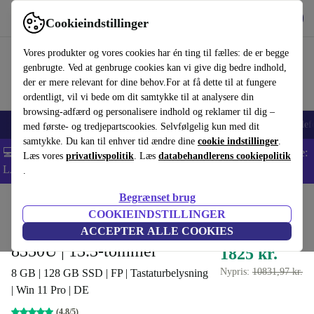
Hent appen
Download
Cookieindstillinger
Brug refurbed hurtigt og nemt
Vores produkter og vores cookies har én ting til fælles: de er begge
genbrugte. Ved at genbruge cookies kan vi give dig bedre indhold,
der er mere relevant for dine behov.For at få dette til at fungere
ordentligt, vil vi bede om dit samtykke til at analysere din
browsing-adfærd og personalisere indhold og reklamer til dig –
Smartphones
Bærbare
Tablets
Smartwatches
Tilbehør
Hovedtelef
med første- og tredjepartscookies. Selvfølgelig kun med dit
samtykke. Du kan til enhver tid ændre dine
cookie indstillinger
.
💻 Ekstra 5% rabat på alle MacBooks og bærbare computere - Kode:
Læs vores
privatlivspolitik
. Læs
databehandlerens cookiepolitik
LAPTOP5 -
Vilkår
.
Begrænset brug
Startside
Produkter
Bærbare computere
Dell, bærbare computere
COOKIEINDSTILLINGER
Dell Latitude 7390 | i5-
ACCEPTER ALLE COOKIES
8350U | 13.3-tommer
1825 kr.
Nypris:
10831,97 kr.
8 GB | 128 GB SSD | FP | Tastaturbelysning
| Win 11 Pro | DE
(4,8/5)