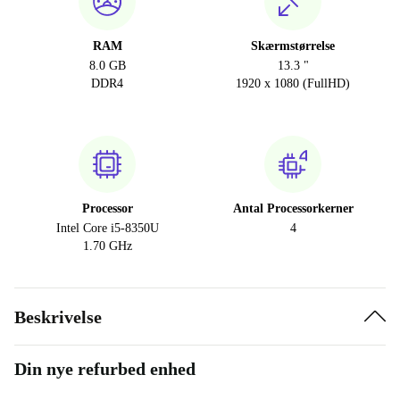
RAM
Skærmstørrelse
8.0 GB
13.3 "
DDR4
1920 x 1080 (FullHD)
Processor
Antal Processorkerner
Intel Core i5-8350U
4
1.70 GHz
Beskrivelse
Din nye refurbed enhed