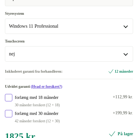
Fås også med andre konfigurationer
Fås også med andre konfigurationer
Styresystem
250 GB
FR (Fransk)
+920 kr.
Windows 11 Professional
500 GB
ES (Spansk)
+1000 kr.
+340 kr.
Windows 11 Professional
Touchscreen
IT (Italiensk)
+1110 kr.
Fås også med andre konfigurationer
nej
SE (Svensk)
Windows 11 Home
+1190 kr.
nej
Inkluderet garanti fra forhandleren:
12 måneder
BE (Belgisk)
+1380 kr.
Fås også med andre konfigurationer
Udvidet garanti
(Hvad er forsikret?)
CZ (Tjekkisk)
ja
+1380 kr.
+1190 kr.
+112,99 kr.
forlæng med 18 måneder
FI (finsk)
+1380 kr.
30 måneder forsikret (12 + 18)
+199,99 kr.
forlæng med 30 måneder
PT (Portugisisk)
+1380 kr.
42 måneder forsikret (12 + 30)
1825 kr.
På lager