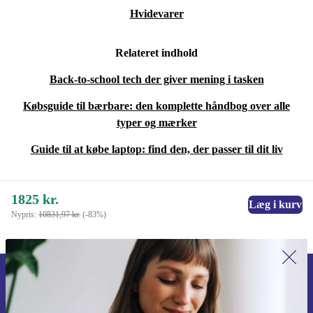
Hvidevarer
Relateret indhold
Back-to-school tech der giver mening i tasken
Købsguide til bærbare: den komplette håndbog over alle
typer og mærker
Guide til at købe laptop: find den, der passer til dit liv
1825 kr.
Læg i kurv
Nypris:
10831,97 kr.
(-83%)
Tilmeld dig vores nyhedsbrev for
første gang og spar 115 kr!