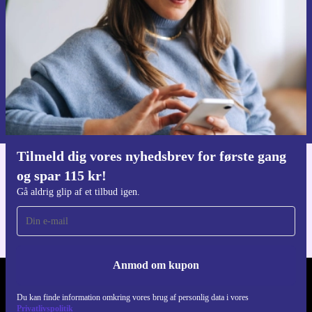
Gå aldrig glip af et tilbud igen.
Anmod om kupon
Du kan finde information omkring vores brug af personlig data i vores
Privatlivspolitik
.
Tilmeld dig vores nyhedsbrev for første gang
og spar 115 kr!
Download refurbed appen
Til iOS og Android
Gå aldrig glip af et tilbud igen.
Anmod om kupon
REFURBED DANMARK - RETHINK NEW.
Du kan finde information omkring vores brug af personlig data i vores
Privatlivspolitik