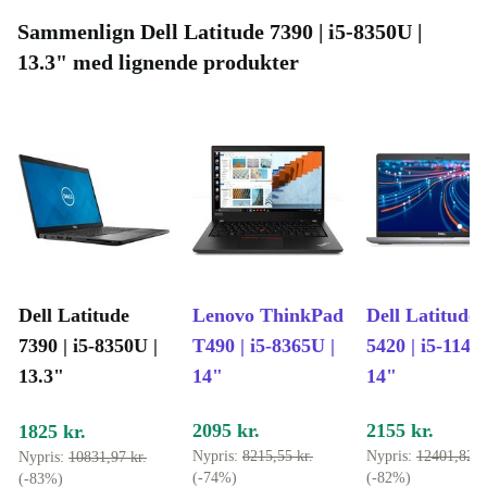
Sammenlign Dell Latitude 7390 | i5-8350U |
13.3" med lignende produkter
Dell Latitude
Lenovo ThinkPad
Dell Latitude
7390 | i5-8350U |
T490 | i5-8365U |
5420 | i5-1145
13.3"
14"
14"
2095 kr.
2155 kr.
1825 kr.
Nypris:
8215,55 kr.
Nypris:
12401,82 k
Nypris:
10831,97 kr.
(-74%)
(-82%)
(-83%)