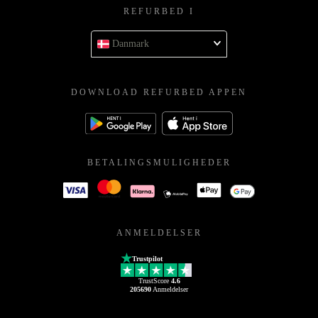
REFURBED I
Danmark
DOWNLOAD REFURBED APPEN
BETALINGSMULIGHEDER
ANMELDELSER
Trustpilot
TrustScore
4.6
205690
Anmeldelser