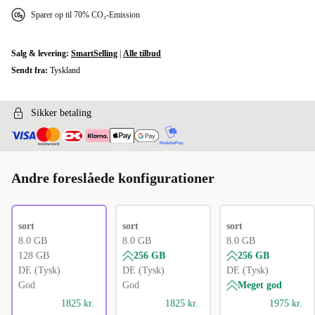
Sparer op til 70% CO₂-Emission
Salg & levering:
SmartSelling
|
Alle tilbud
Sendt fra:
Tyskland
Sikker betaling
Andre foreslåede konfigurationer
sort
sort
sort
8.0 GB
8.0 GB
8.0 GB
128 GB
256 GB
256 GB
DE (Tysk)
DE (Tysk)
DE (Tysk)
God
God
Meget god
1825 kr.
1825 kr.
1975 kr.