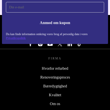
Anmod om kupon
REFURBED DANMARK - RETHINK NEW.
Du kan finde information omkring vores brug af personlig data i vores
FØLG OS
Privatlivspolitik
FIRMA
Hvorfor refurbed
Renoveringsproces
Bæredygtighed
Kvalitet
Om os