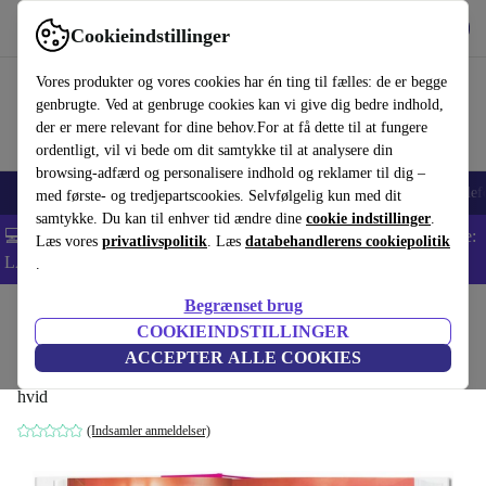
Hent appen
Download
Cookieindstillinger
Brug refurbed hurtigt og nemt
Vores produkter og vores cookies har én ting til fælles: de er begge
genbrugte. Ved at genbruge cookies kan vi give dig bedre indhold,
der er mere relevant for dine behov.For at få dette til at fungere
ordentligt, vil vi bede om dit samtykke til at analysere din
browsing-adfærd og personalisere indhold og reklamer til dig –
Smartphones
Bærbare
Tablets
Smartwatches
Tilbehør
Hovedtelef
med første- og tredjepartscookies. Selvfølgelig kun med dit
samtykke. Du kan til enhver tid ændre dine
cookie indstillinger
.
💻 Ekstra 5% rabat på alle MacBooks og bærbare computere - Kode:
Læs vores
privatlivspolitik
. Læs
databehandlerens cookiepolitik
LAPTOP5 -
Vilkår
.
Begrænset brug
Startside
Produkter
Husholdning
Møbler
COOKIEINDSTILLINGER
Decorative Art 60s
ACCEPTER ALLE COOKIES
hvid
(Indsamler anmeldelser)