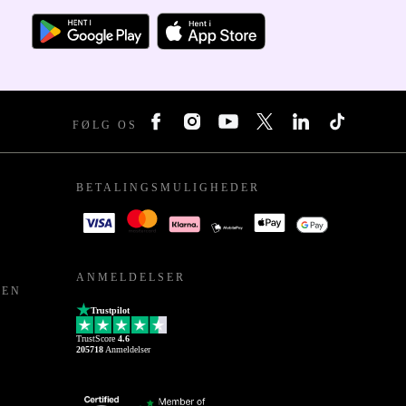
FØLG OS
BETALINGSMULIGHEDER
ANMELDELSER
PEN
Trustpilot
TrustScore
4.6
205718
Anmeldelser