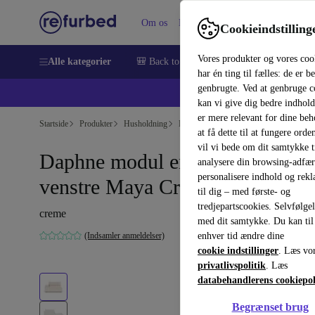
Om os
Hjælp
Cookieindstilling
Vores produkter og vores coo
Alle kategorier
🎒 Back to school
Smartphones
Bærbar
har én ting til fælles: de er b
genbrugte. Ved at genbruge c
💻 Ekst
kan vi give dig bedre indhold
er mere relevant for dine be
Startside
Produkter
Husholdning
Møbler
at få dette til at fungere orden
vil vi bede om dit samtykke ti
Daphne modul enkelt-sæde
analysere din browsing-adfæ
personalisere indhold og rek
venstre Maya Cream
til dig – med første- og
tredjepartscookies. Selvfølge
creme
med dit samtykke. Du kan til
(Indsamler anmeldelser)
enhver tid ændre dine
cookie indstillinger
. Læs vo
privatlivspolitik
. Læs
databehandlerens cookiepol
Begrænset brug