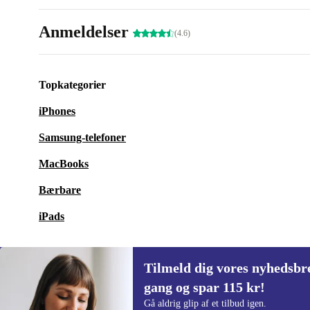
Anmeldelser
(4.6)
Topkategorier
iPhones
Samsung-telefoner
MacBooks
Bærbare
iPads
Tilmeld dig vores nyhedsbre
gang og spar 115 kr!
Tilmeld dig vores nyhedsbrev for første
Gå aldrig glip af et tilbud igen.