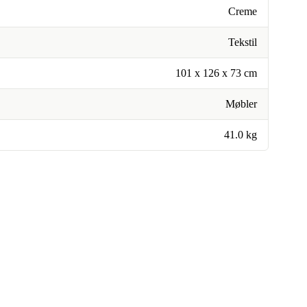
Creme
Tekstil
101 x 126 x 73 cm
Møbler
41.0 kg