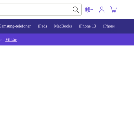
Samsung-telefoner
iPads
MacBooks
iPhone 13
iPhone 14
iPh
5 -
Vilkår