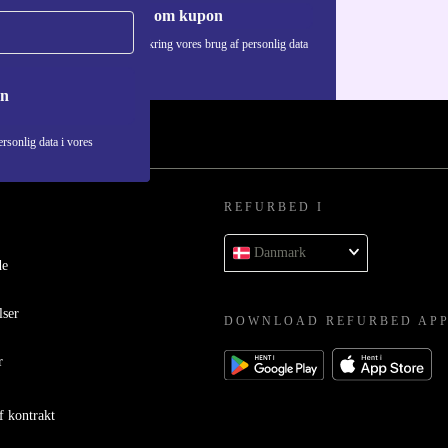
Anmod om kupon
Du kan finde information omkring vores brug af personlig data
i vores
Privatlivspolitik
.
on
rsonlig data i vores
REFURBED I
Danmark
de
lser
DOWNLOAD REFURBED AP
r
f kontrakt