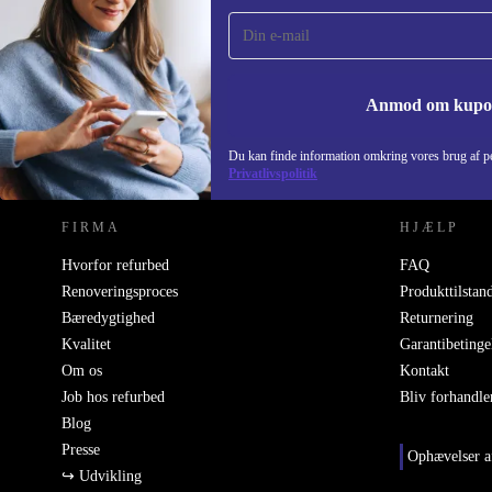
gang og spar 115 kr!
Gå aldrig glip af et tilbud igen.
Anmod om kup
REFURBED DANMARK - RETHINK NEW.
Du kan finde information omkring vores brug af pe
Privatlivspolitik
FIRMA
HJÆLP
Hvorfor refurbed
FAQ
Renoveringsproces
Produkttilstan
Bæredygtighed
Returnering
Kvalitet
Garantibetinge
Om os
Kontakt
Job hos refurbed
Bliv forhandle
Blog
Presse
Ophævelser a
↪ Udvikling