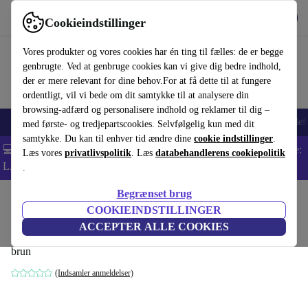
Hent appen
Download
Cookieindstillinger
Brug refurbed hurtigt og nemt
Vores produkter og vores cookies har én ting til fælles: de er begge
genbrugte. Ved at genbruge cookies kan vi give dig bedre indhold,
der er mere relevant for dine behov.For at få dette til at fungere
ordentligt, vil vi bede om dit samtykke til at analysere din
browsing-adfærd og personalisere indhold og reklamer til dig –
Smartphones
Bærbare
Tablets
Smartwatches
Tilbehør
Hovedtelef
med første- og tredjepartscookies. Selvfølgelig kun med dit
samtykke. Du kan til enhver tid ændre dine
cookie indstillinger
.
💻 Ekstra 5% rabat på alle MacBooks og bærbare computere - Kode:
Læs vores
privatlivspolitik
. Læs
databehandlerens cookiepolitik
LAPTOP5 -
Vilkår
.
Begrænset brug
Startside
Produkter
Husholdning
Møbler
COOKIEINDSTILLINGER
Daphne enkelt-sæde Modul Pasha Dune
ACCEPTER ALLE COOKIES
brun
(Indsamler anmeldelser)