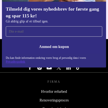
Tilmeld dig vores nyhedsbrev for første gang
Download refurbed appen
og spar 115 kr!
Til iOS og Android
Gå aldrig glip af et tilbud igen.
Anmod om kupon
REFURBED DANMARK - RETHINK NEW.
Du kan finde information omkring vores brug af personlig data i vores
FØLG OS
Privatlivspolitik
FIRMA
Hvorfor refurbed
Renoveringsproces