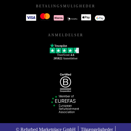
BETALINGSMULIGHEDER
ANMELDELSER
Trustpilot
TrustScore
4.6
205822
Anmeldelser
© Refurbed Marketplace GmbH
Tilgængeligheder