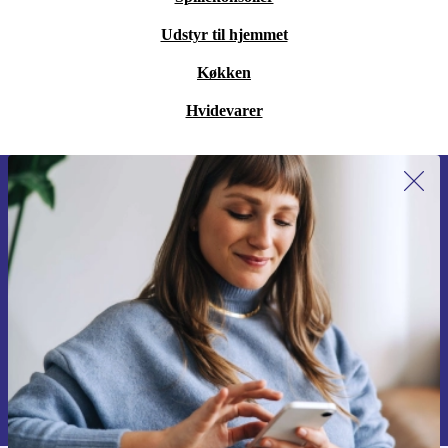
Udstyr til hjemmet
Køkken
Hvidevarer
Tilmeld dig vores nyhedsbrev for
første gang og spar 115 kr!
Gå aldrig glip af et tilbud igen.
Anmod om kupon
Du kan finde information omkring vores brug af personlig data i vores
Privatlivspolitik
.