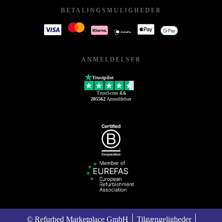
BETALINGSMULIGHEDER
ANMELDELSER
Trustpilot
TrustScore
4.6
205562
Anmeldelser
© Refurbed Marketplace GmbH
Tilgængeligheder