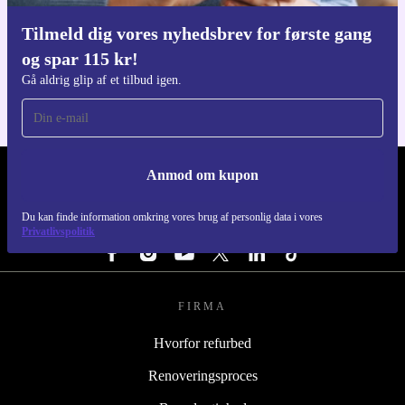
Tilmeld dig vores nyhedsbrev for første gang
Download refurbed appen
og spar 115 kr!
Til iOS og Android
Gå aldrig glip af et tilbud igen.
Anmod om kupon
REFURBED DANMARK - RETHINK NEW.
Du kan finde information omkring vores brug af personlig data i vores
FØLG OS
Privatlivspolitik
FIRMA
Hvorfor refurbed
Renoveringsproces