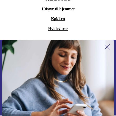
Udstyr til hjemmet
Køkken
Hvidevarer
Tilmeld dig vores nyhedsbrev for
første gang og spar 115 kr!
Gå aldrig glip af et tilbud igen.
Anmod om kupon
Du kan finde information omkring vores brug af personlig data i vores
Privatlivspolitik
.