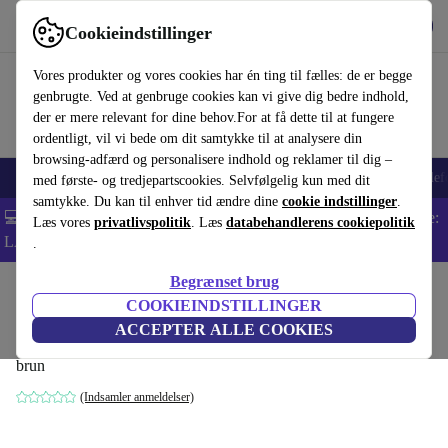
Hent appen
Download
Cookieindstillinger
Brug refurbed hurtigt og nemt
Vores produkter og vores cookies har én ting til fælles: de er begge
genbrugte. Ved at genbruge cookies kan vi give dig bedre indhold,
der er mere relevant for dine behov.For at få dette til at fungere
ordentligt, vil vi bede om dit samtykke til at analysere din
browsing-adfærd og personalisere indhold og reklamer til dig –
Smartphones
Bærbare
Tablets
Smartwatches
Tilbehør
Hovedtelef
med første- og tredjepartscookies. Selvfølgelig kun med dit
samtykke. Du kan til enhver tid ændre dine
cookie indstillinger
.
💻 Ekstra 5% rabat på alle MacBooks og bærbare computere - Kode:
Læs vores
privatlivspolitik
. Læs
databehandlerens cookiepolitik
LAPTOP5 -
Vilkår
.
Begrænset brug
Startside
Produkter
Husholdning
Møbler
COOKIEINDSTILLINGER
Dane enkelt-sæde Modul Danny Cream
ACCEPTER ALLE COOKIES
brun
(Indsamler anmeldelser)