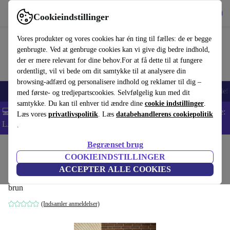
Hent appen
Download
Cookieindstillinger
Brug refurbed hurtigt og nemt
Vores produkter og vores cookies har én ting til fælles: de er begge
genbrugte. Ved at genbruge cookies kan vi give dig bedre indhold,
der er mere relevant for dine behov.For at få dette til at fungere
ordentligt, vil vi bede om dit samtykke til at analysere din
browsing-adfærd og personalisere indhold og reklamer til dig –
Smartphones
Bærbare
Tablets
Smartwatches
Tilbehør
Hovedtelef
med første- og tredjepartscookies. Selvfølgelig kun med dit
samtykke. Du kan til enhver tid ændre dine
cookie indstillinger
.
💻 Ekstra 5% rabat på alle MacBooks og bærbare computere - Kode:
Læs vores
privatlivspolitik
. Læs
databehandlerens cookiepolitik
LAPTOP5 -
Vilkår
.
Begrænset brug
Startside
Produkter
Husholdning
Møbler
COOKIEINDSTILLINGER
Cube kommode naturlige farver
ACCEPTER ALLE COOKIES
brun
(Indsamler anmeldelser)