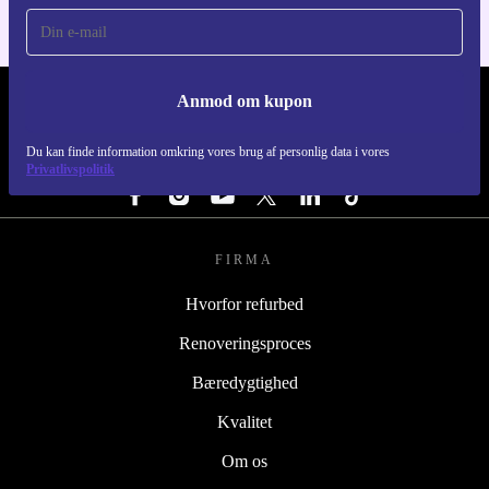
Anmod om kupon
REFURBED DANMARK - RETHINK NEW.
Du kan finde information omkring vores brug af personlig data i vores
FØLG OS
Privatlivspolitik
FIRMA
Hvorfor refurbed
Renoveringsproces
Bæredygtighed
Kvalitet
Om os