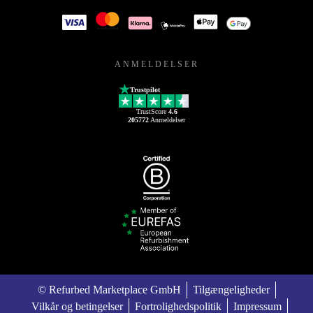
ANMELDELSER
Trustpilot
TrustScore
4.6
205772
Anmeldelser
© Refurbed Marketplace GmbH
Tilgængeligheder
Vilkår og betingelser
Fortrolighedspolitik
Impressum