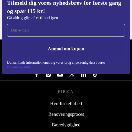
Tilmeld dig vores nyhedsbrev for første gang
Download refurbed appen
og spar 115 kr!
Til iOS og Android
Gå aldrig glip af et tilbud igen.
Anmod om kupon
REFURBED DANMARK - RETHINK NEW.
Du kan finde information omkring vores brug af personlig data i vores
FØLG OS
Privatlivspolitik
FIRMA
Hvorfor refurbed
Renoveringsproces
Bæredygtighed