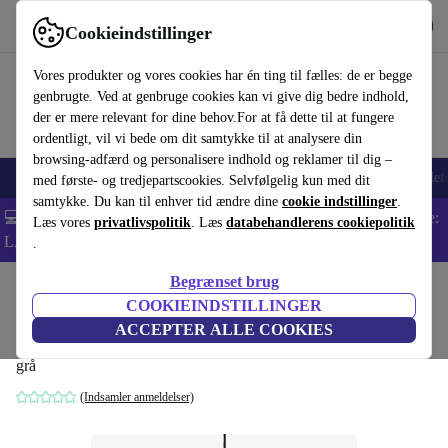
Hent appen
Download
Cookieindstillinger
Brug refurbed hurtigt og nemt
Vores produkter og vores cookies har én ting til fælles: de er begge
genbrugte. Ved at genbruge cookies kan vi give dig bedre indhold,
der er mere relevant for dine behov.For at få dette til at fungere
ordentligt, vil vi bede om dit samtykke til at analysere din
browsing-adfærd og personalisere indhold og reklamer til dig –
Smartphones
Bærbare
Tablets
Smartwatches
Tilbehør
Hovedtelef
med første- og tredjepartscookies. Selvfølgelig kun med dit
samtykke. Du kan til enhver tid ændre dine
cookie indstillinger
.
💻 Ekstra 5% rabat på alle MacBooks og bærbare computere - Kode:
Læs vores
privatlivspolitik
. Læs
databehandlerens cookiepolitik
LAPTOP5 -
Vilkår
.
Begrænset brug
Startside
Produkter
Husholdning
Møbler
COOKIEINDSTILLINGER
Copenhagen SC8 pendelampe grå
ACCEPTER ALLE COOKIES
grå
(Indsamler anmeldelser)