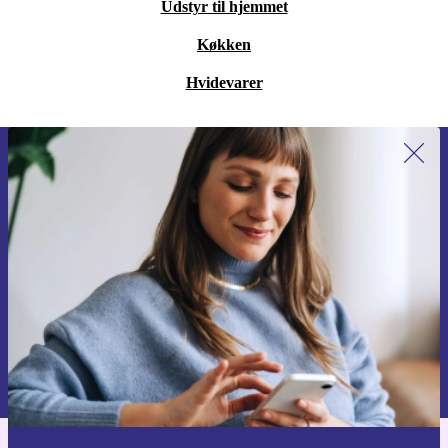
Udstyr til hjemmet
Køkken
Hvidevarer
Tilmeld dig vores nyhedsbrev for
første gang og spar 115 kr!
Gå aldrig glip af et tilbud igen.
Anmod om kupon
Du kan finde information omkring vores brug af personlig data i vores
Privatlivspolitik
.