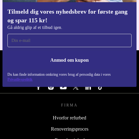
Tilmeld dig vores nyhedsbrev for første gang
Download refurbed appen
og spar 115 kr!
Til iOS og Android
Gå aldrig glip af et tilbud igen.
Anmod om kupon
REFURBED DANMARK - RETHINK NEW.
Du kan finde information omkring vores brug af personlig data i vores
FØLG OS
Privatlivspolitik
FIRMA
Hvorfor refurbed
Renoveringsproces