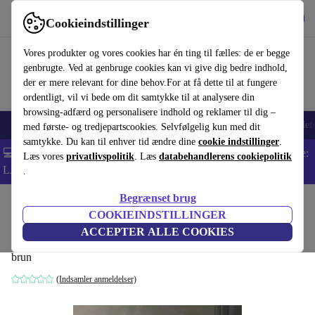
Hent appen
Download
Cookieindstillinger
Brug refurbed hurtigt og nemt
Vores produkter og vores cookies har én ting til fælles: de er begge
genbrugte. Ved at genbruge cookies kan vi give dig bedre indhold,
der er mere relevant for dine behov.For at få dette til at fungere
ordentligt, vil vi bede om dit samtykke til at analysere din
browsing-adfærd og personalisere indhold og reklamer til dig –
Smartphones
Bærbare
Tablets
Smartwatches
Tilbehør
Hovedtelef
med første- og tredjepartscookies. Selvfølgelig kun med dit
samtykke. Du kan til enhver tid ændre dine
cookie indstillinger
.
💻 Ekstra 5% rabat på alle MacBooks og bærbare computere - Kode:
Læs vores
privatlivspolitik
. Læs
databehandlerens cookiepolitik
LAPTOP5 -
Vilkår
.
Begrænset brug
Startside
Produkter
Husholdning
Møbler
COOKIEINDSTILLINGER
Cece sidebord Burned Oak Ø 40 cm
ACCEPTER ALLE COOKIES
brun
(Indsamler anmeldelser)