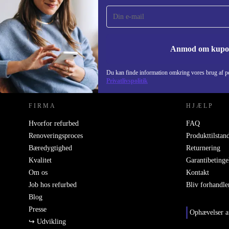
gang og spar 115 kr!
Gå aldrig glip af et tilbud igen.
Anmod om kup
REFURBED DANMARK - RETHINK NEW.
Du kan finde information omkring vores brug af pe
Privatlivspolitik
FIRMA
HJÆLP
Hvorfor refurbed
FAQ
Renoveringsproces
Produkttilstan
Bæredygtighed
Returnering
Kvalitet
Garantibetinge
Om os
Kontakt
Job hos refurbed
Bliv forhandle
Blog
Presse
Ophævelser a
↪ Udvikling