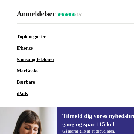
Anmeldelser
(4.6)
Topkategorier
iPhones
Samsung-telefoner
MacBooks
Bærbare
iPads
Tilmeld dig vores nyhedsbre
gang og spar 115 kr!
Tilmeld dig vores nyhedsbrev for første
Gå aldrig glip af et tilbud igen.