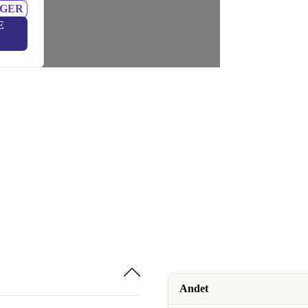
NGER
E
Andet