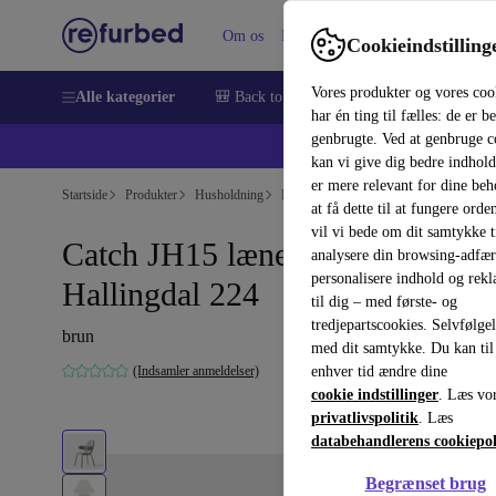
Om os
Hjælp
Cookieindstilling
Vores produkter og vores coo
Alle kategorier
🎒 Back to school
Smartphones
Bærbar
har én ting til fælles: de er b
genbrugte. Ved at genbruge c
💻 Ekst
kan vi give dig bedre indhold
er mere relevant for dine be
Startside
Produkter
Husholdning
Møbler
at få dette til at fungere orden
vil vi bede om dit samtykke ti
Catch JH15 lænestol rørstel
analysere din browsing-adfæ
personalisere indhold og rek
Hallingdal 224
til dig – med første- og
tredjepartscookies. Selvfølge
brun
med dit samtykke. Du kan til
(Indsamler anmeldelser)
enhver tid ændre dine
cookie indstillinger
. Læs vo
privatlivspolitik
. Læs
databehandlerens cookiepol
Begrænset brug