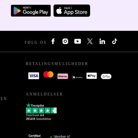
FØLG OS
BETALINGSMULIGHEDER
ANMELDELSER
PEN
Trustpilot
TrustScore
4.6
205410
Anmeldelser