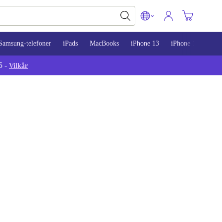
Samsung-telefoner
iPads
MacBooks
iPhone 13
iPhone 14
iPh
5 -
Vilkår