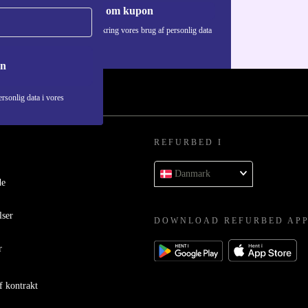
Anmod om kupon
Du kan finde information omkring vores brug af personlig data
i vores
Privatlivspolitik
.
on
rsonlig data i vores
REFURBED I
Danmark
de
lser
DOWNLOAD REFURBED AP
r
f kontrakt