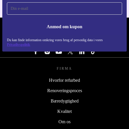
Anmod om kupon
REFURBED DANMARK - RETHINK NEW.
Du kan finde information omkring vores brug af personlig data i vores
FØLG OS
Privatlivspolitik
FIRMA
Hvorfor refurbed
Renoveringsproces
Bæredygtighed
Kvalitet
Om os