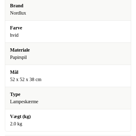
Brand
Nordlux
Farve
hvid
Materiale
Papirspil
Mål
52 x 52 x 38 cm
Type
Lampeskærme
Vægt (kg)
2.0 kg