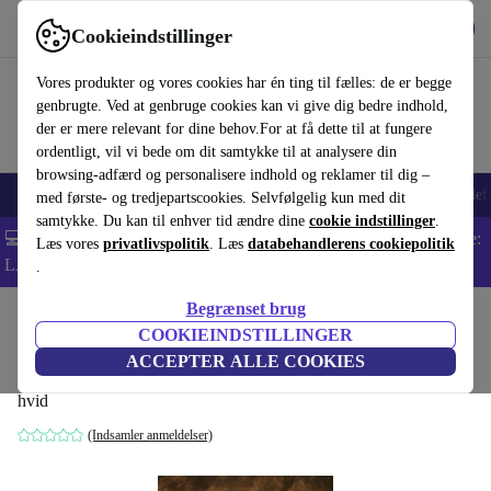
Hent appen
Download
Cookieindstillinger
Brug refurbed hurtigt og nemt
Vores produkter og vores cookies har én ting til fælles: de er begge
genbrugte. Ved at genbruge cookies kan vi give dig bedre indhold,
der er mere relevant for dine behov.For at få dette til at fungere
ordentligt, vil vi bede om dit samtykke til at analysere din
browsing-adfærd og personalisere indhold og reklamer til dig –
Smartphones
Bærbare
Tablets
Smartwatches
Tilbehør
Hovedtelef
med første- og tredjepartscookies. Selvfølgelig kun med dit
samtykke. Du kan til enhver tid ændre dine
cookie indstillinger
.
💻 Ekstra 5% rabat på alle MacBooks og bærbare computere - Kode:
Læs vores
privatlivspolitik
. Læs
databehandlerens cookiepolitik
LAPTOP5 -
Vilkår
.
Begrænset brug
Startside
Produkter
Husholdning
Møbler
COOKIEINDSTILLINGER
Cardine 50 pendelampe hvid
ACCEPTER ALLE COOKIES
hvid
(Indsamler anmeldelser)