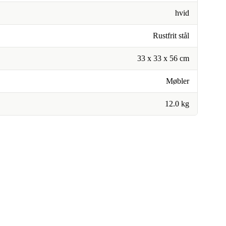
hvid
Rustfrit stål
33 x 33 x 56 cm
Møbler
12.0 kg