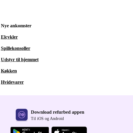
Nye ankomster
Elcykler
Spillekonsoller
Udstyr til hjemmet
Køkken
Hvidevarer
Download refurbed appen
Til iOS og Android