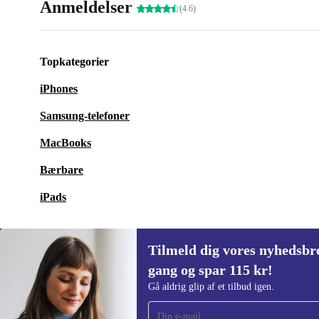
Anmeldelser
(4.6)
Topkategorier
iPhones
Samsung-telefoner
MacBooks
Bærbare
iPads
Tilmeld dig vores nyhedsbre
gang og spar 115 kr!
Tilmeld dig vores nyhedsbrev for første
Gå aldrig glip af et tilbud igen.
gang og spar 115 kr!
Gå aldrig glip af et tilbud igen.