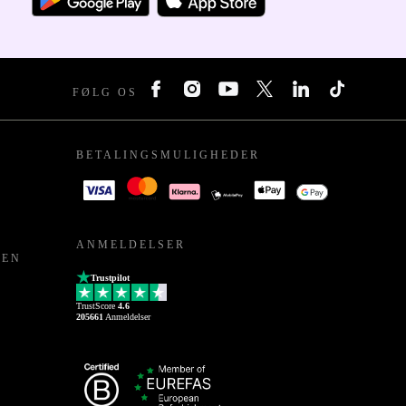
FØLG OS
BETALINGSMULIGHEDER
ANMELDELSER
PEN
Trustpilot
TrustScore
4.6
205661
Anmeldelser