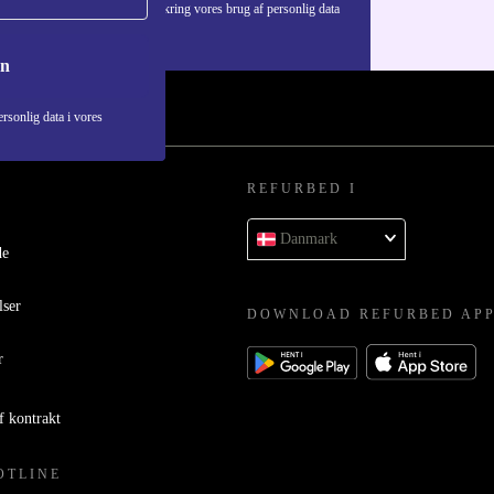
Du kan finde information omkring vores brug af personlig data
i vores
Privatlivspolitik
.
on
rsonlig data i vores
REFURBED I
Danmark
de
lser
DOWNLOAD REFURBED AP
r
f kontrakt
OTLINE