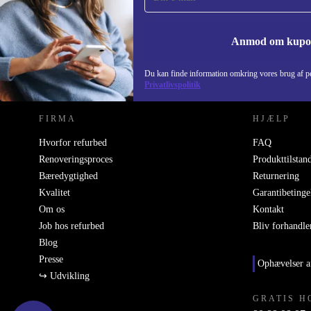
Anmod om kup
REFURBED DANMARK - RETHINK NEW.
Du kan finde information omkring vores brug af pe
Privatlivspolitik
FIRMA
HJÆLP
Hvorfor refurbed
FAQ
Renoveringsproces
Produkttilstan
Bæredygtighed
Returnering
Kvalitet
Garantibetinge
Om os
Kontakt
Job hos refurbed
Bliv forhandle
Blog
Presse
Ophævelser a
↪ Udvikling
GRATIS H