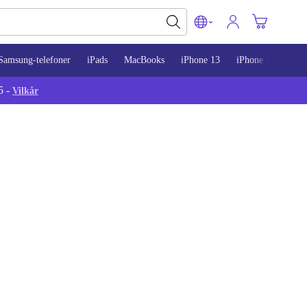
Samsung-telefoner
iPads
MacBooks
iPhone 13
iPhone 14
iPh
5 -
Vilkår