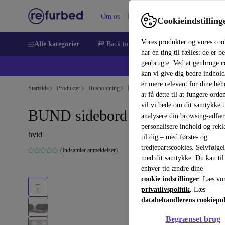
Om os
Hjælp
Cookieindstilling
Vores produkter og vores coo
Alle kategorier
🎒 Back to school
Smartphones
Bærbar
har én ting til fælles: de er b
genbrugte. Ved at genbruge c
💻 Ekst
kan vi give dig bedre indhold
er mere relevant for dine be
Startside
Produkter
Husholdning
Møbler
at få dette til at fungere orden
vil vi bede om dit samtykke ti
BUND sidebord Ø33cm
analysere din browsing-adfæ
personalisere indhold og rek
hvid
til dig – med første- og
tredjepartscookies. Selvfølge
(Indsamler anmeldelser)
med dit samtykke. Du kan til
enhver tid ændre dine
cookie indstillinger
. Læs vo
privatlivspolitik
. Læs
databehandlerens cookiepol
Begrænset brug