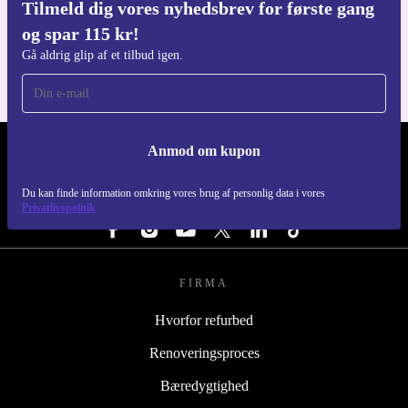
Tilmeld dig vores nyhedsbrev for første gang
Download refurbed appen
og spar 115 kr!
Til iOS og Android
Gå aldrig glip af et tilbud igen.
Anmod om kupon
REFURBED DANMARK - RETHINK NEW.
Du kan finde information omkring vores brug af personlig data i vores
FØLG OS
Privatlivspolitik
FIRMA
Hvorfor refurbed
Renoveringsproces
Bæredygtighed