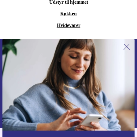
Udstyr til hjemmet
Køkken
Hvidevarer
Tilmeld dig vores nyhedsbrev for
første gang og spar 115 kr!
Gå aldrig glip af et tilbud igen.
Anmod om kupon
Du kan finde information omkring vores brug af personlig data i vores
Privatlivspolitik
.