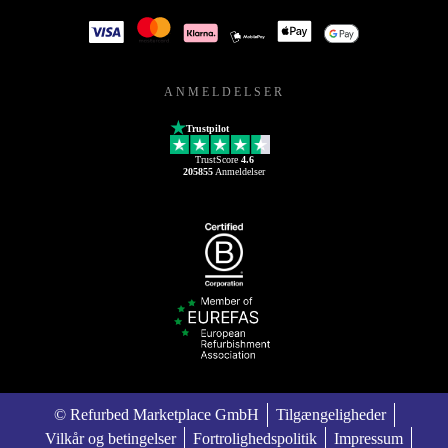
ANMELDELSER
Trustpilot
TrustScore
4.6
205855
Anmeldelser
© Refurbed Marketplace GmbH
Tilgængeligheder
Vilkår og betingelser
Fortrolighedspolitik
Impressum