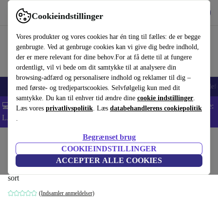
Hent appen
Download
Cookieindstillinger
Brug refurbed hurtigt og nemt
Vores produkter og vores cookies har én ting til fælles: de er begge
genbrugte. Ved at genbruge cookies kan vi give dig bedre indhold,
der er mere relevant for dine behov.For at få dette til at fungere
ordentligt, vil vi bede om dit samtykke til at analysere din
browsing-adfærd og personalisere indhold og reklamer til dig –
Smartphones
Bærbare
Tablets
Smartwatches
Tilbehør
Hovedtelef
med første- og tredjepartscookies. Selvfølgelig kun med dit
samtykke. Du kan til enhver tid ændre dine
cookie indstillinger
.
💻 Ekstra 5% rabat på alle MacBooks og bærbare computere - Kode:
Læs vores
privatlivspolitik
. Læs
databehandlerens cookiepolitik
LAPTOP5 -
Vilkår
.
Begrænset brug
Startside
Produkter
Husholdning
Møbler
COOKIEINDSTILLINGER
Blink spisebord med træplade
ACCEPTER ALLE COOKIES
sort
(Indsamler anmeldelser)