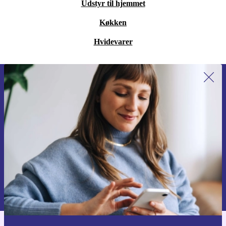
Udstyr til hjemmet
Køkken
Hvidevarer
Tilmeld dig vores nyhedsbrev for
første gang og spar 115 kr!
Gå aldrig glip af et tilbud igen.
Anmod om kupon
Du kan finde information omkring vores brug af personlig data i vores
Privatlivspolitik
.