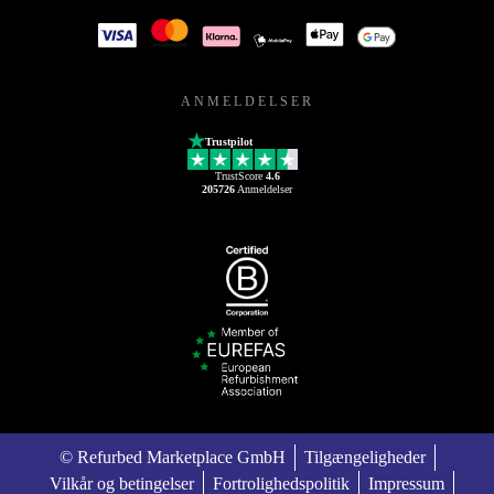
ANMELDELSER
Trustpilot
TrustScore
4.6
205726
Anmeldelser
© Refurbed Marketplace GmbH
Tilgængeligheder
Vilkår og betingelser
Fortrolighedspolitik
Impressum