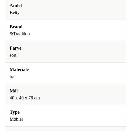
Andet
Betty
Brand
&Tradition
Farve
sort
Materiale
træ
Mål
40 x 40 x 76 cm
Type
Møbler