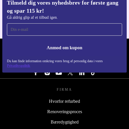
Tilmeld dig vores nyhedsbrev for første gang
Download refurbed appen
og spar 115 kr!
Til iOS og Android
Gå aldrig glip af et tilbud igen.
Anmod om kupon
REFURBED DANMARK - RETHINK NEW.
Du kan finde information omkring vores brug af personlig data i vores
FØLG OS
Privatlivspolitik
FIRMA
Hvorfor refurbed
Renoveringsproces
Bæredygtighed