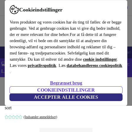
Hent appen
Download
Cookieindstillinger
Brug refurbed hurtigt og nemt
Vores produkter og vores cookies har én ting til fælles: de er begge
genbrugte. Ved at genbruge cookies kan vi give dig bedre indhold,
der er mere relevant for dine behov.For at få dette til at fungere
ordentligt, vil vi bede om dit samtykke til at analysere din
browsing-adfærd og personalisere indhold og reklamer til dig –
Smartphones
Bærbare
Tablets
Smartwatches
Tilbehør
Hovedtelef
med første- og tredjepartscookies. Selvfølgelig kun med dit
samtykke. Du kan til enhver tid ændre dine
cookie indstillinger
.
💻 Ekstra 5% rabat på alle MacBooks og bærbare computere - Kode:
Læs vores
privatlivspolitik
. Læs
databehandlerens cookiepolitik
LAPTOP5 -
Vilkår
.
Begrænset brug
Startside
Produkter
Husholdning
Møbler
COOKIEINDSTILLINGER
Betty TK8 barstol sort
ACCEPTER ALLE COOKIES
sort
(Indsamler anmeldelser)