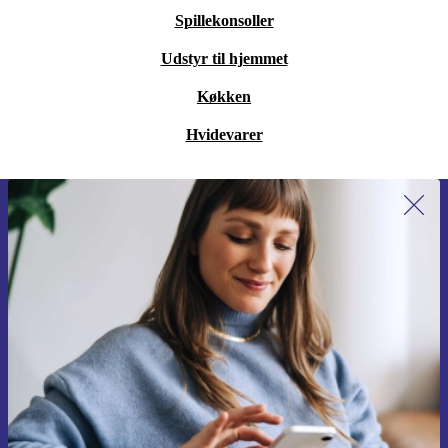
Spillekonsoller
Udstyr til hjemmet
Køkken
Hvidevarer
Tilmeld dig vores nyhedsbrev for
første gang og spar 115 kr!
Gå aldrig glip af et tilbud igen.
Anmod om kupon
Du kan finde information omkring vores brug af personlig data i vores
Privatlivspolitik
.