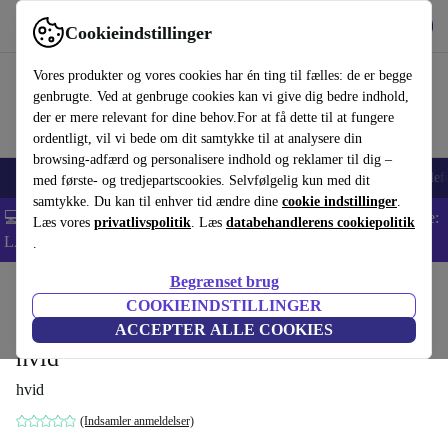
Hent appen
Download
Cookieindstillinger
Brug refurbed hurtigt og nemt
Vores produkter og vores cookies har én ting til fælles: de er begge
genbrugte. Ved at genbruge cookies kan vi give dig bedre indhold,
der er mere relevant for dine behov.For at få dette til at fungere
ordentligt, vil vi bede om dit samtykke til at analysere din
browsing-adfærd og personalisere indhold og reklamer til dig –
Smartphones
Bærbare
Tablets
Smartwatches
Tilbehør
Hovedtelef
med første- og tredjepartscookies. Selvfølgelig kun med dit
samtykke. Du kan til enhver tid ændre dine
cookie indstillinger
.
💻 Ekstra 5% rabat på alle MacBooks og bærbare computere - Kode:
Læs vores
privatlivspolitik
. Læs
databehandlerens cookiepolitik
LAPTOP5 -
Vilkår
.
Begrænset brug
Startside
Produkter
Husholdning
Møbler
COOKIEINDSTILLINGER
Bergamo lædersofa Salto-læder 096 sne
ACCEPTER ALLE COOKIES
hvid
hvid
(Indsamler anmeldelser)