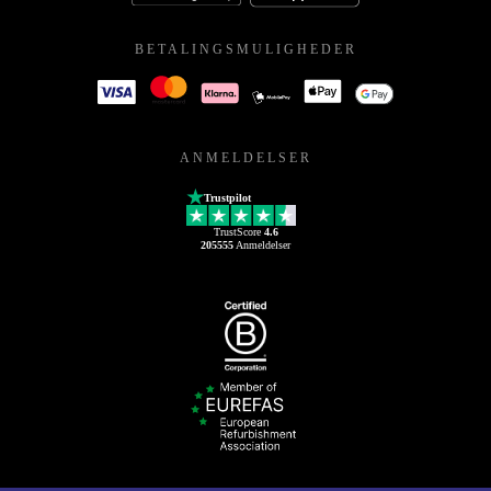
BETALINGSMULIGHEDER
ANMELDELSER
Trustpilot
TrustScore
4.6
205555
Anmeldelser