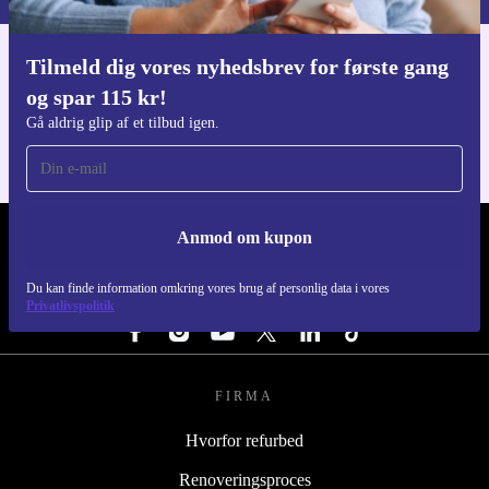
Tilmeld dig vores nyhedsbrev for første gang
Download refurbed appen
og spar 115 kr!
Til iOS og Android
Gå aldrig glip af et tilbud igen.
Anmod om kupon
REFURBED DANMARK - RETHINK NEW.
Du kan finde information omkring vores brug af personlig data i vores
FØLG OS
Privatlivspolitik
FIRMA
Hvorfor refurbed
Renoveringsproces