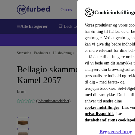
Om os
Hjælp
Cookieindstilling
Vores produkter og vores coo
Alle kategorier
🎒 Back to school
Smartphones
Bærbar
har én ting til fælles: de er b
genbrugte. Ved at genbruge c
💻 Ekst
kan vi give dig bedre indhold
er mere relevant for dine be
Startside
Produkter
Husholdning
Møbler
at få dette til at fungere orden
vil vi bede om dit samtykke ti
Bellagio skammel Frisco-stof
analysere din browsing-adfæ
personalisere indhold og rek
Kamel 2057
til dig – med første- og
tredjepartscookies. Selvfølge
brun
med dit samtykke. Du kan til
(Indsamler anmeldelser)
enhver tid ændre dine
cookie indstillinger
. Læs vo
privatlivspolitik
. Læs
databehandlerens cookiepol
Begrænset brug