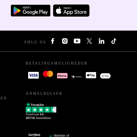
FØLG OS
BETALINGSMULIGHEDER
ANMELDELSER
PEN
Trustpilot
TrustScore
4.6
205756
Anmeldelser