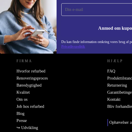
gang og spar 115 kr!
Gå aldrig glip af et tilbud igen.
Anmod om kup
REFURBED DANMARK - RETHINK NEW.
Du kan finde information omkring vores brug af pe
Privatlivspolitik
FIRMA
HJÆLP
Hvorfor refurbed
FAQ
Renoveringsproces
Produkttilstan
Bæredygtighed
Returnering
Kvalitet
Garantibetinge
Om os
Kontakt
Job hos refurbed
Bliv forhandle
Blog
Presse
Ophævelser a
↪ Udvikling