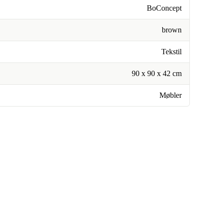
BoConcept
brown
Tekstil
90 x 90 x 42 cm
Møbler