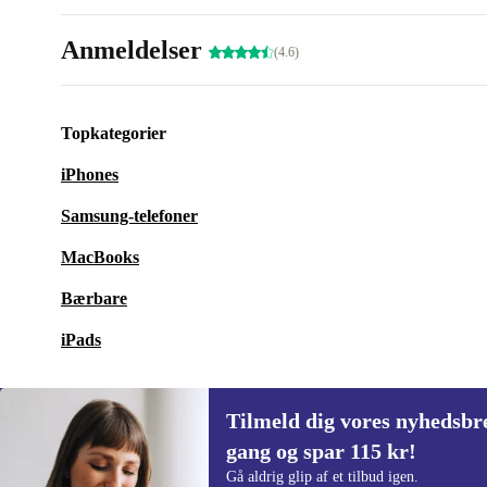
Anmeldelser
(4.6)
Topkategorier
iPhones
Samsung-telefoner
MacBooks
Bærbare
iPads
Tilmeld dig vores nyhedsbre
gang og spar 115 kr!
Tilmeld dig vores nyhedsbrev for første
Gå aldrig glip af et tilbud igen.