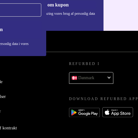
Anmod om kupon
Du kan finde information omkring vores brug af personlig data
i vores
Privatlivspolitik
.
on
rsonlig data i vores
REFURBED I
Danmark
de
lser
DOWNLOAD REFURBED AP
r
f kontrakt