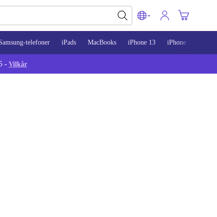
Samsung-telefoner
iPads
MacBooks
iPhone 13
iPhone 14
iPh
5 -
Vilkår