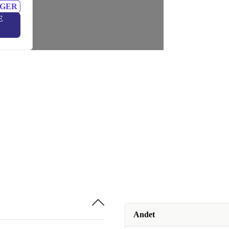
NGER
E
Andet