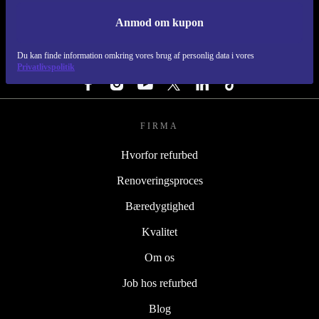
Anmod om kupon
REFURBED DANMARK - RETHINK NEW.
Du kan finde information omkring vores brug af personlig data i vores
FØLG OS
Privatlivspolitik
FIRMA
Hvorfor refurbed
Renoveringsproces
Bæredygtighed
Kvalitet
Om os
Job hos refurbed
Blog