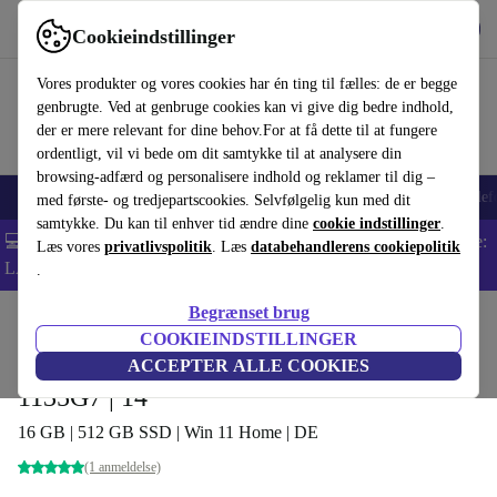
Hent appen
Download
Cookieindstillinger
Brug refurbed hurtigt og nemt
Vores produkter og vores cookies har én ting til fælles: de er begge
genbrugte. Ved at genbruge cookies kan vi give dig bedre indhold,
der er mere relevant for dine behov.For at få dette til at fungere
ordentligt, vil vi bede om dit samtykke til at analysere din
browsing-adfærd og personalisere indhold og reklamer til dig –
Smartphones
Bærbare
Tablets
Smartwatches
Tilbehør
Hovedtelef
med første- og tredjepartscookies. Selvfølgelig kun med dit
samtykke. Du kan til enhver tid ændre dine
cookie indstillinger
.
💻 Ekstra 5% rabat på alle MacBooks og bærbare computere - Kode:
Læs vores
privatlivspolitik
. Læs
databehandlerens cookiepolitik
LAPTOP5 -
Vilkår
.
Begrænset brug
Startside
Produkter
Bærbare computere
ASUS, bærbare computere
COOKIEINDSTILLINGER
ASUS ZenBook Duo 14 UX482EA | i5-
ACCEPTER ALLE COOKIES
1135G7 | 14"
16 GB | 512 GB SSD | Win 11 Home | DE
(1 anmeldelse)