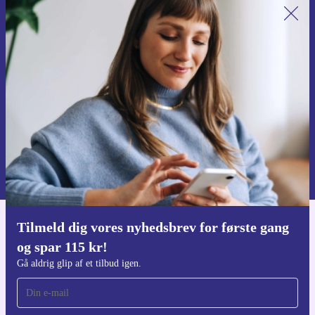
Tilmeld dig vores nyhedsbrev for
første gang og spar 115 kr!
Gå aldrig glip af et tilbud igen.
Anmod om kupon
Du kan finde information omkring vores brug af personlig data i vores
Privatlivspolitik
.
Tilmeld dig vores nyhedsbrev for første gang
Download refurbed appen
og spar 115 kr!
Til iOS og Android
Gå aldrig glip af et tilbud igen.