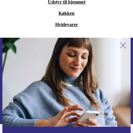
Udstyr til hjemmet
Køkken
Hvidevarer
Tilmeld dig vores nyhedsbrev for
første gang og spar 115 kr!
Gå aldrig glip af et tilbud igen.
Anmod om kupon
Du kan finde information omkring vores brug af personlig data i vores
Privatlivspolitik
.