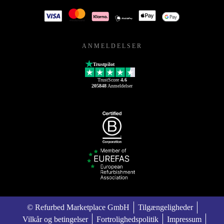
ANMELDELSER
Trustpilot
TrustScore
4.6
205848
Anmeldelser
© Refurbed Marketplace GmbH
Tilgængeligheder
Vilkår og betingelser
Fortrolighedspolitik
Impressum