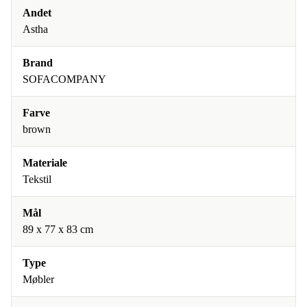
Andet
Astha
Brand
SOFACOMPANY
Farve
brown
Materiale
Tekstil
Mål
89 x 77 x 83 cm
Type
Møbler