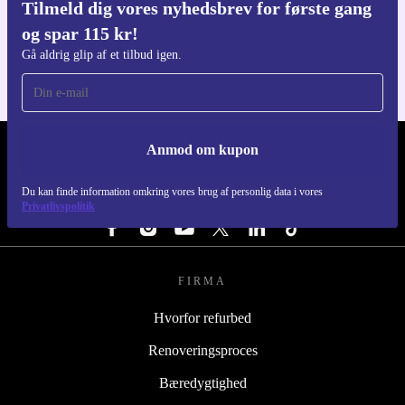
Tilmeld dig vores nyhedsbrev for første gang
Download refurbed appen
og spar 115 kr!
Til iOS og Android
Gå aldrig glip af et tilbud igen.
Anmod om kupon
REFURBED DANMARK - RETHINK NEW.
Du kan finde information omkring vores brug af personlig data i vores
FØLG OS
Privatlivspolitik
FIRMA
Hvorfor refurbed
Renoveringsproces
Bæredygtighed