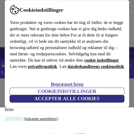
Hent appen
Download
Cookieindstillinger
Brug refurbed hurtigt og nemt
Vores produkter og vores cookies har én ting til fælles: de er begge
genbrugte. Ved at genbruge cookies kan vi give dig bedre indhold,
der er mere relevant for dine behov.For at få dette til at fungere
ordentligt, vil vi bede om dit samtykke til at analysere din
browsing-adfærd og personalisere indhold og reklamer til dig –
Smartphones
Bærbare
Tablets
Smartwatches
Tilbehør
Hovedtelef
med første- og tredjepartscookies. Selvfølgelig kun med dit
samtykke. Du kan til enhver tid ændre dine
cookie indstillinger
.
💻 Ekstra 5% rabat på alle MacBooks og bærbare computere - Kode:
Læs vores
privatlivspolitik
. Læs
databehandlerens cookiepolitik
LAPTOP5 -
Vilkår
.
Begrænset brug
Startside
Produkter
Husholdning
Møbler
COOKIEINDSTILLINGER
Astha lænestol Agnes Brown
ACCEPTER ALLE COOKIES
brun
(Indsamler anmeldelser)