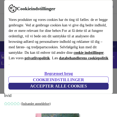
Hent appen
Download
Cookieindstillinger
Brug refurbed hurtigt og nemt
Vores produkter og vores cookies har én ting til fælles: de er begge
genbrugte. Ved at genbruge cookies kan vi give dig bedre indhold,
der er mere relevant for dine behov.For at få dette til at fungere
ordentligt, vil vi bede om dit samtykke til at analysere din
browsing-adfærd og personalisere indhold og reklamer til dig –
Smartphones
Bærbare
Tablets
Smartwatches
Tilbehør
Hovedtelef
med første- og tredjepartscookies. Selvfølgelig kun med dit
samtykke. Du kan til enhver tid ændre dine
cookie indstillinger
.
💻 Ekstra 5% rabat på alle MacBooks og bærbare computere - Kode:
Læs vores
privatlivspolitik
. Læs
databehandlerens cookiepolitik
LAPTOP5 -
Vilkår
.
Begrænset brug
Startside
Produkter
Husholdning
Møbler
COOKIEINDSTILLINGER
Art for All. Impressionisten
ACCEPTER ALLE COOKIES
hvid
(Indsamler anmeldelser)