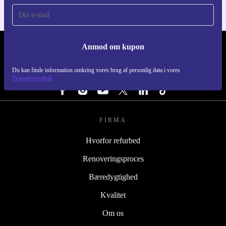
Anmod om kupon
REFURBED DANMARK - RETHINK NEW.
Du kan finde information omkring vores brug af personlig data i vores
FØLG OS
Privatlivspolitik
FIRMA
Hvorfor refurbed
Renoveringsproces
Bæredygtighed
Kvalitet
Om os