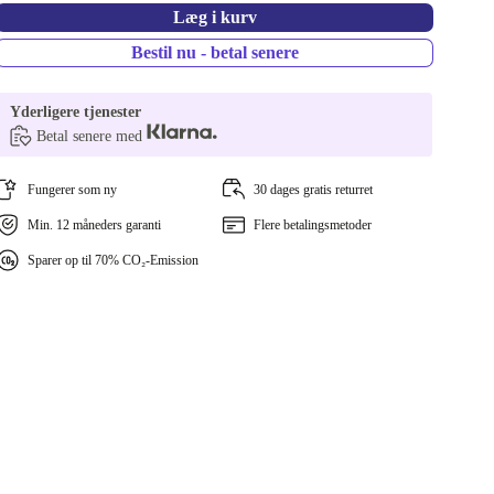
Læg i kurv
Bestil nu - betal senere
Yderligere tjenester
Betal senere med
Fungerer som ny
30 dages gratis returret
Min. 12 måneders garanti
Flere betalingsmetoder
Sparer op til 70% CO₂-Emission