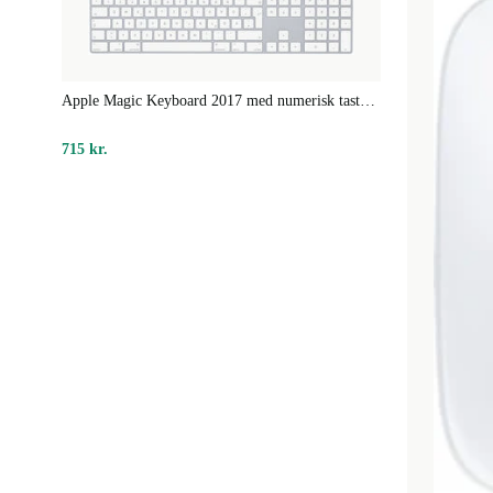
og repareret, ser ud som ny og fungerer som en ny e
reducerer CO2-udledningerne med 70 % og forhindrer
affald for at skabe en win-win-situation.
Apple Magic Keyboard 2017 med numerisk tastatur
715 kr.