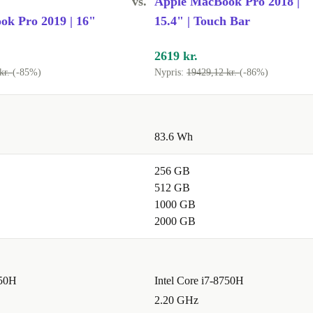
vs.
Apple MacBook Pro 2018 |
k Pro 2019 | 16"
15.4" | Touch Bar
2619 kr.
kr.
(-85%)
Nypris:
19429,12 kr.
(-86%)
83.6 Wh
256 GB
512 GB
1000 GB
2000 GB
750H
Intel Core i7-8750H
2.20 GHz