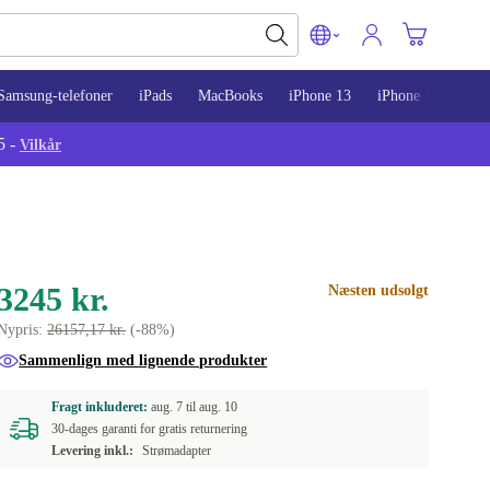
Samsung-telefoner
iPads
MacBooks
iPhone 13
iPhone 14
iPh
5 -
Vilkår
3245 kr.
Næsten udsolgt
Nypris:
26157,17 kr.
(-88%)
Sammenlign med lignende produkter
Fragt inkluderet:
aug. 7 til
aug. 10
30-dages garanti for gratis returnering
Levering inkl.:
Strømadapter