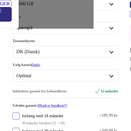
NGER
1000 GB
E
1000 GB
Farve
Fås også med andre konfigurationer
spacegrå
2000 GB
+970 kr.
spacegrå
Tastaturlayout
Fås også med andre konfigurationer
DK (Dansk)
sølv
+630 kr.
DK (Dansk)
Vælg batteri
(Info)
Fås også med andre konfigurationer
Optimal
FI (finsk)
+494 kr.
Optimal
Inkluderet garanti fra forhandleren:
12 måneder
US (US Engelsk)
+930 kr.
Fås også med andre konfigurationer
Udvidet garanti
(Hvad er forsikret?)
Nyt
+189,99 kr.
forlæng med 18 måneder
30 måneder forsikret (12 + 18)
+269,99 kr.