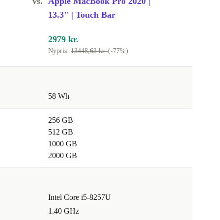
vs.
Apple MacBook Pro 2020 |
13.3" | Touch Bar
2979 kr.
Nypris:
13448,63 kr.
(-77%)
58 Wh
256 GB
512 GB
1000 GB
2000 GB
Intel Core i5-8257U
1.40 GHz