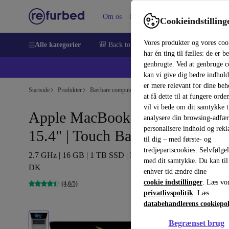
Om os
Hjælp
Cookieindstilling
Vores produkter og vores coo
Alle kategorier
🎒 Back to school
Smartphones
Bærbar
har én ting til fælles: de er b
genbrugte. Ved at genbruge c
💻 Ekst
kan vi give dig bedre indhold
er mere relevant for dine be
Startside
Produkter
Bærbare computere
MacBooks
at få dette til at fungere orden
vil vi bede om dit samtykke ti
Apple MacBook Pro 2016 |
analysere din browsing-adfæ
personalisere indhold og rek
15.4" | Touch Bar
til dig – med første- og
tredjepartscookies. Selvfølge
2.7 GHz | 16 GB | 1 TB SSD | Radeon Pro 460 | spacegrey |
med dit samtykke. Du kan til
DK
enhver tid ændre dine
cookie indstillinger
. Læs vo
(4,6/5)
privatlivspolitik
. Læs
databehandlerens cookiepol
Begrænset brug