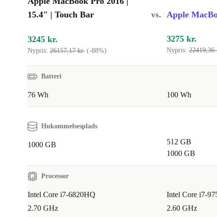
Apple MacBook Pro 2016 |
15.4" | Touch Bar
vs.
Apple MacBoo
3275 kr.
3245 kr.
Nypris:
22419,36 
Nypris:
26157,17 kr.
(-88%)
Batteri
76 Wh
100 Wh
Hukommelsesplads
512 GB
1000 GB
1000 GB
Processor
Intel Core i7-6820HQ
Intel Core i7-9
2.70 GHz
2.60 GHz