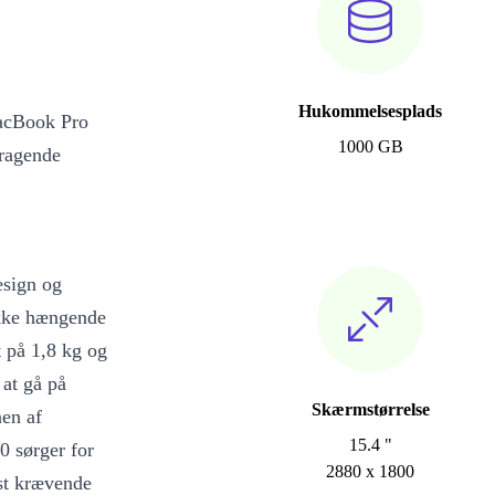
Hukommelsesplads
MacBook Pro
1000 GB
mragende
esign og
ikke hængende
 på 1,8 kg og
at gå på
Skærmstørrelse
en af
15.4 "
0 sørger for
2880 x 1800
est krævende