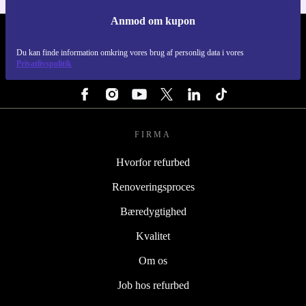
Anmod om kupon
REFURBED DANMARK - RETHINK NEW.
Du kan finde information omkring vores brug af personlig data i vores
Privatlivspolitik
FØLG OS
FIRMA
Hvorfor refurbed
Renoveringsproces
Bæredygtighed
Kvalitet
Om os
Job hos refurbed