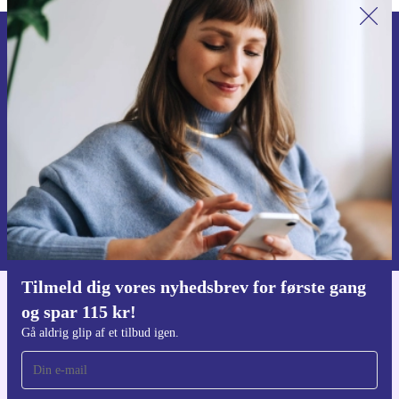
Tilmeld dig vores nyhedsbrev for
første gang og spar 115 kr!
Gå aldrig glip af et tilbud igen.
Anmod om kupon
Du kan finde information omkring vores brug af personlig data i vores
Privatlivspolitik
.
Tilmeld dig vores nyhedsbrev for første gang
og spar 115 kr!
Download refurbed appen
Til iOS og Android
Gå aldrig glip af et tilbud igen.