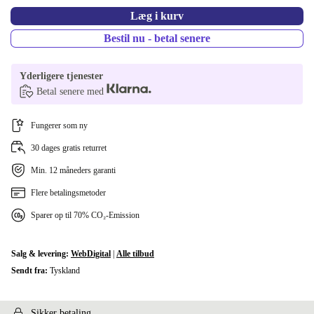
Læg i kurv
Bestil nu - betal senere
Yderligere tjenester
Betal senere med
Fungerer som ny
30 dages gratis returret
Min. 12 måneders garanti
Flere betalingsmetoder
Sparer op til 70% CO₂-Emission
Salg & levering:
WebDigital
|
Alle tilbud
Sendt fra:
Tyskland
Sikker betaling