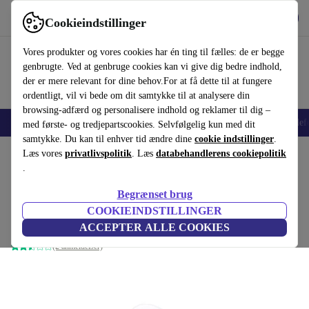
Hent appen
Download
Cookieindstillinger
Brug refurbed hurtigt og nemt
Vores produkter og vores cookies har én ting til fælles: de er begge
genbrugte. Ved at genbruge cookies kan vi give dig bedre indhold,
der er mere relevant for dine behov.For at få dette til at fungere
ordentligt, vil vi bede om dit samtykke til at analysere din
browsing-adfærd og personalisere indhold og reklamer til dig –
Smartphones
Bærbare
Tablets
Smartwatches
Tilbehør
Hovedtelef
med første- og tredjepartscookies. Selvfølgelig kun med dit
samtykke. Du kan til enhver tid ændre dine
cookie indstillinger
.
Startside
Læs vores
Produkter
privatlivspolitik
Audio
Hovedtelefoner
. Læs
databehandlerens cookiepolitik
.
Enkelt Apple AirPod Pro 2.
Begrænset brug
gen. (Lightning) | Venstre
899 kr.
COOKIEINDSTILLINGER
Nypris:
1039,40 kr.
Hvid
ACCEPTER ALLE COOKIES
(2 anmeldelser)