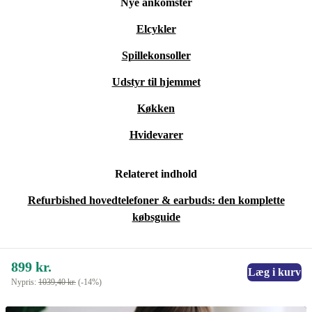
Nye ankomster
Elcykler
Spillekonsoller
Udstyr til hjemmet
Køkken
Hvidevarer
Relateret indhold
Refurbished hovedtelefoner & earbuds: den komplette
købsguide
899 kr.
Læg i kurv
Nypris:
1039,40 kr.
(-14%)