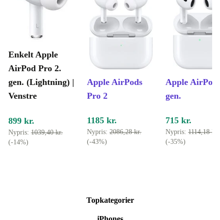
forventet.
Sikkerhed og tryghed – hver gang
Mindst 12 måneders garanti
på alle refurbished hovedtelefoner.
30 dages gratis retur
– prøv hjemme uden bekymringer.
Enkelt Apple
AirPod Pro 2.
Giv din lydoplevelse nyt liv. Vælg en refurbished Apple
gen. (Lightning) |
Apple AirPods
Apple AirPods
AirPod Pro 2. Gen (Lightning) – venstre fra refurbed og
Venstre
Pro 2
gen.
gør både dig selv og miljøet en tjeneste. 🎧
1185 kr.
715 kr.
899 kr.
Nypris:
2086,28 kr.
Nypris:
1114,18 kr.
Nypris:
1039,40 kr.
(-43%)
(-35%)
(-14%)
Topkategorier
iPhones