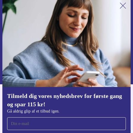
Tilmeld dig vores nyhedsbrev for
første gang og spar 115 kr!
Gå aldrig glip af et tilbud igen.
Anmod om kupon
Du kan finde information omkring vores brug af personlig data i vores
Privatlivspolitik
.
Tilmeld dig vores nyhedsbrev for første gang
Download refurbed appen
og spar 115 kr!
Til iOS og Android
Gå aldrig glip af et tilbud igen.