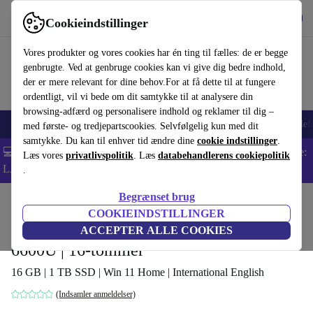
Hent appen
Download
Cookieindstillinger
Brug refurbed hurtigt og nemt
Vores produkter og vores cookies har én ting til fælles: de er begge
genbrugte. Ved at genbruge cookies kan vi give dig bedre indhold,
der er mere relevant for dine behov.For at få dette til at fungere
ordentligt, vil vi bede om dit samtykke til at analysere din
browsing-adfærd og personalisere indhold og reklamer til dig –
Smartphones
Bærbare
Tablets
Smartwatches
Tilbehør
Hovedtelef
med første- og tredjepartscookies. Selvfølgelig kun med dit
samtykke. Du kan til enhver tid ændre dine
cookie indstillinger
.
💻 Ekstra 5% rabat på alle MacBooks og bærbare computere - Kode:
Læs vores
privatlivspolitik
. Læs
databehandlerens cookiepolitik
LAPTOP5 -
Vilkår
.
Begrænset brug
Startside
Produkter
Bærbare computere
Acer, bærbare computere
COOKIEINDSTILLINGER
Acer Swift Edge SFA16-41 | Ryzen 5
ACCEPTER ALLE COOKIES
6600U | 16-tommer
16 GB | 1 TB SSD | Win 11 Home | International English
(Indsamler anmeldelser)