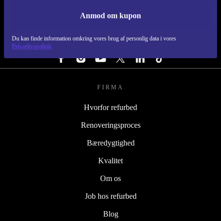
Anmod om kupon
REFURBED DANMARK - RETHINK NEW.
Du kan finde information omkring vores brug af personlig data i vores
FØLG OS
Privatlivspolitik
FIRMA
Hvorfor refurbed
Renoveringsproces
Bæredygtighed
Kvalitet
Om os
Job hos refurbed
Blog