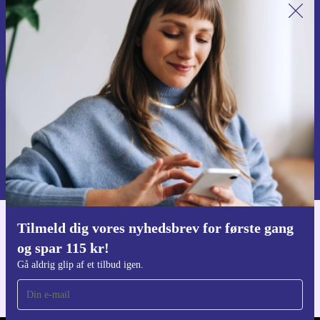
Tilmeld dig vores nyhedsbrev for
første gang og spar 115 kr!
Gå aldrig glip af et tilbud igen.
Anmod om kupon
Du kan finde information omkring vores brug af personlig data i vores
Privatlivspolitik
.
Tilmeld dig vores nyhedsbrev for første gang
Download refurbed appen
og spar 115 kr!
Til iOS og Android
Gå aldrig glip af et tilbud igen.