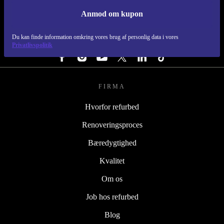
Anmod om kupon
REFURBED DANMARK - RETHINK NEW.
Du kan finde information omkring vores brug af personlig data i vores
FØLG OS
Privatlivspolitik
FIRMA
Hvorfor refurbed
Renoveringsproces
Bæredygtighed
Kvalitet
Om os
Job hos refurbed
Blog