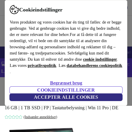
Hent appen
Download
Cookieindstillinger
Brug refurbed hurtigt og nemt
Vores produkter og vores cookies har én ting til fælles: de er begge
genbrugte. Ved at genbruge cookies kan vi give dig bedre indhold,
der er mere relevant for dine behov.For at få dette til at fungere
ordentligt, vil vi bede om dit samtykke til at analysere din
browsing-adfærd og personalisere indhold og reklamer til dig –
Smartphones
Bærbare
Tablets
Smartwatches
Tilbehør
Hovedtelef
med første- og tredjepartscookies. Selvfølgelig kun med dit
samtykke. Du kan til enhver tid ændre dine
cookie indstillinger
.
💻 Ekstra 5% rabat på alle MacBooks og bærbare computere - Kode:
Læs vores
privatlivspolitik
. Læs
databehandlerens cookiepolitik
LAPTOP5 -
Vilkår
.
Begrænset brug
Startside
Produkter
Bærbare computere
Acer, bærbare computere
COOKIEINDSTILLINGER
Acer Spin 3 SP314-55N | i7-1255U | 14"
ACCEPTER ALLE COOKIES
16 GB | 1 TB SSD | FP | Tastaturbelysning | Win 11 Pro | DE
(Indsamler anmeldelser)