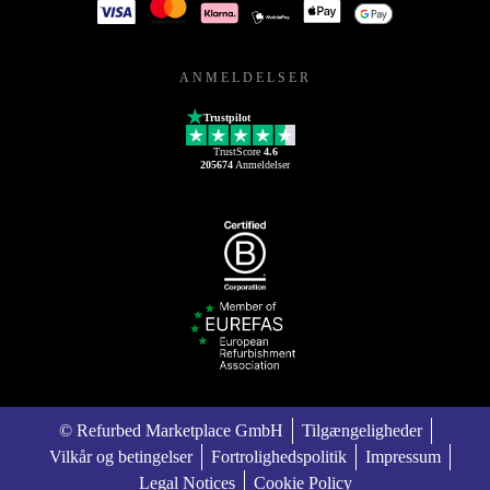
ANMELDELSER
Trustpilot
TrustScore
4.6
205674
Anmeldelser
© Refurbed Marketplace GmbH
Tilgængeligheder
Vilkår og betingelser
Fortrolighedspolitik
Impressum
Legal Notices
Cookie Policy