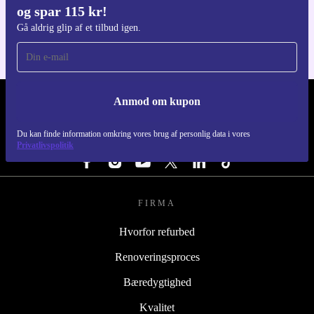
og spar 115 kr!
Til iOS og Android
Gå aldrig glip af et tilbud igen.
Anmod om kupon
REFURBED DANMARK - RETHINK NEW.
Du kan finde information omkring vores brug af personlig data i vores
FØLG OS
Privatlivspolitik
FIRMA
Hvorfor refurbed
Renoveringsproces
Bæredygtighed
Kvalitet