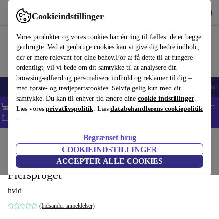
Hent appen
Download
Cookieindstillinger
Brug refurbed hurtigt og nemt
Vores produkter og vores cookies har én ting til fælles: de er begge
genbrugte. Ved at genbruge cookies kan vi give dig bedre indhold,
der er mere relevant for dine behov.For at få dette til at fungere
ordentligt, vil vi bede om dit samtykke til at analysere din
browsing-adfærd og personalisere indhold og reklamer til dig –
Smartphones
Bærbare
Tablets
Smartwatches
Tilbehør
Hovedtelef
med første- og tredjepartscookies. Selvfølgelig kun med dit
samtykke. Du kan til enhver tid ændre dine
cookie indstillinger
.
💻 Ekstra 5% rabat på alle MacBooks og bærbare computere - Kode:
Læs vores
privatlivspolitik
. Læs
databehandlerens cookiepolitik
LAPTOP5 -
Vilkår
.
Begrænset brug
Startside
Produkter
Husholdning
Møbler
COOKIEINDSTILLINGER
100 Contemporary Wood Buildings
ACCEPTER ALLE COOKIES
Flersproget
hvid
(Indsamler anmeldelser)