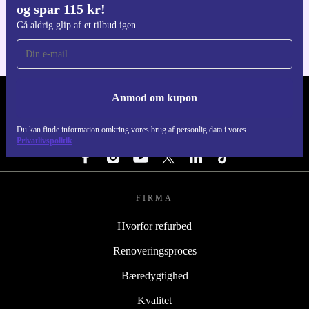
og spar 115 kr!
Til iOS og Android
Gå aldrig glip af et tilbud igen.
Anmod om kupon
REFURBED DANMARK - RETHINK NEW.
Du kan finde information omkring vores brug af personlig data i vores
FØLG OS
Privatlivspolitik
FIRMA
Hvorfor refurbed
Renoveringsproces
Bæredygtighed
Kvalitet