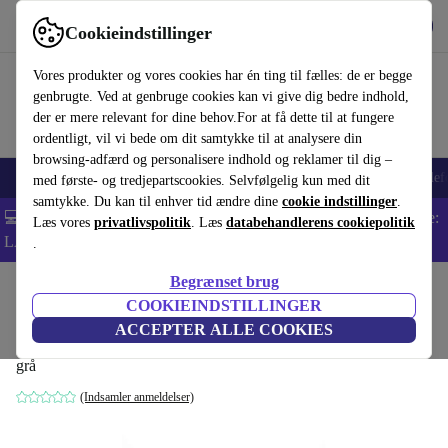
Hent appen
Download
Cookieindstillinger
Brug refurbed hurtigt og nemt
Vores produkter og vores cookies har én ting til fælles: de er begge
genbrugte. Ved at genbruge cookies kan vi give dig bedre indhold,
der er mere relevant for dine behov.For at få dette til at fungere
ordentligt, vil vi bede om dit samtykke til at analysere din
browsing-adfærd og personalisere indhold og reklamer til dig –
Smartphones
Bærbare
Tablets
Smartwatches
Tilbehør
Hovedtelef
med første- og tredjepartscookies. Selvfølgelig kun med dit
samtykke. Du kan til enhver tid ændre dine
cookie indstillinger
.
💻 Ekstra 5% rabat på alle MacBooks og bærbare computere - Kode:
Læs vores
privatlivspolitik
. Læs
databehandlerens cookiepolitik
LAPTOP5 -
Vilkår
.
Begrænset brug
Startside
Baby og Børn
Barnevogne & Klapvogne
Barnevogne
COOKIEINDSTILLINGER
TFK Shuttle Zweitsitz til barnevogn
ACCEPTER ALLE COOKIES
grå
(Indsamler anmeldelser)