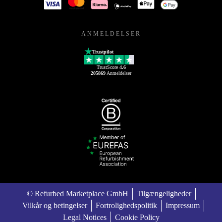
ANMELDELSER
Trustpilot
TrustScore
4.6
205869
Anmeldelser
© Refurbed Marketplace GmbH
Tilgængeligheder
Vilkår og betingelser
Fortrolighedspolitik
Impressum
Legal Notices
Cookie Policy