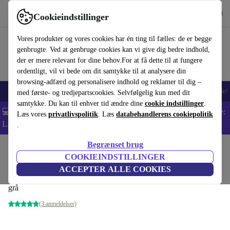
Hent appen
Download
Cookieindstillinger
Brug refurbed hurtigt og nemt
Vores produkter og vores cookies har én ting til fælles: de er begge
genbrugte. Ved at genbruge cookies kan vi give dig bedre indhold,
der er mere relevant for dine behov.For at få dette til at fungere
ordentligt, vil vi bede om dit samtykke til at analysere din
browsing-adfærd og personalisere indhold og reklamer til dig –
Smartphones
Bærbare
Tablets
Smartwatches
Tilbehør
Hovedtelef
med første- og tredjepartscookies. Selvfølgelig kun med dit
samtykke. Du kan til enhver tid ændre dine
cookie indstillinger
.
💻 Ekstra 5% rabat på alle MacBooks og bærbare computere - Kode:
Læs vores
privatlivspolitik
. Læs
databehandlerens cookiepolitik
LAPTOP5 -
Vilkår
.
Begrænset brug
Startside
Baby og Børn
Barnevogne & Klapvogne
Barnevogne
COOKIEINDSTILLINGER
TFK Mono sportklapvogn
ACCEPTER ALLE COOKIES
grå
(3 anmeldelser)