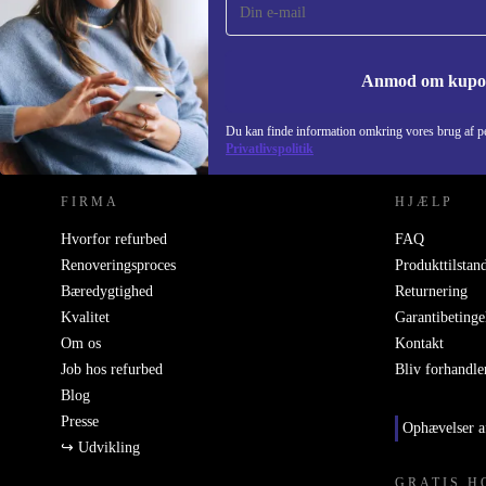
Gå aldrig glip af et tilbud igen.
Anmod om kup
REFURBED DANMARK - RETHINK NEW.
Du kan finde information omkring vores brug af pe
Privatlivspolitik
FIRMA
HJÆLP
Hvorfor refurbed
FAQ
Renoveringsproces
Produkttilstan
Bæredygtighed
Returnering
Kvalitet
Garantibetinge
Om os
Kontakt
Job hos refurbed
Bliv forhandle
Blog
Presse
Ophævelser a
↪ Udvikling
GRATIS H