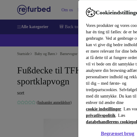
Om os
Hjælp
Cookieindstilling
Vores produkter og vores coo
Alle kategorier
🎒 Back to school
Smartphones
Bærbar
har én ting til fælles: de er b
genbrugte. Ved at genbruge c
💻 Ekst
kan vi give dig bedre indhold
er mere relevant for dine be
Startside
Baby og Børn
Barnevogne & Klapvogne
at få dette til at fungere orden
vil vi bede om dit samtykke ti
Fußdecke til TFK Mono1
analysere din browsing-adfæ
personalisere indhold og rek
sportklapvogn
til dig – med første- og
tredjepartscookies. Selvfølge
sort
med dit samtykke. Du kan til
(Indsamler anmeldelser)
enhver tid ændre dine
cookie indstillinger
. Læs vo
privatlivspolitik
. Læs
databehandlerens cookiepol
Begrænset brug