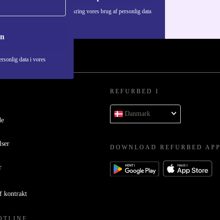
Du kan finde information omkring vores brug af personlig data
i vores
Privatlivspolitik
.
on
rsonlig data i vores
REFURBED I
Danmark
de
lser
DOWNLOAD REFURBED AP
r
f kontrakt
OTLINE