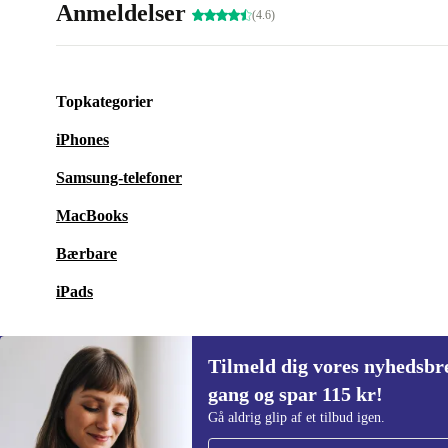
Anmeldelser
(4.6)
Topkategorier
iPhones
Samsung-telefoner
MacBooks
Bærbare
iPads
Tilmeld dig vores nyhedsbre
gang og spar 115 kr!
Tilmeld dig vores nyhedsbrev for første
Gå aldrig glip af et tilbud igen.
gang og spar 115 kr!