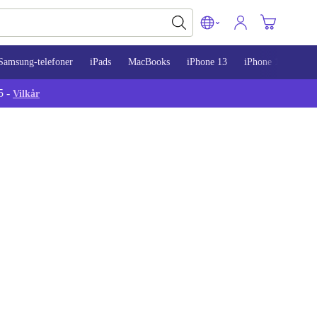
Samsung-telefoner
iPads
MacBooks
iPhone 13
iPhone 14
iPh
5 -
Vilkår