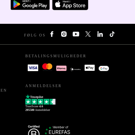
FØLG OS
BETALINGSMULIGHEDER
ANMELDELSER
PEN
Trustpilot
TrustScore
4.6
205580
Anmeldelser