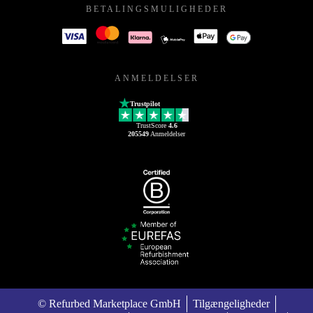
BETALINGSMULIGHEDER
ANMELDELSER
Trustpilot
TrustScore
4.6
205549
Anmeldelser
© Refurbed Marketplace GmbH
Tilgængeligheder