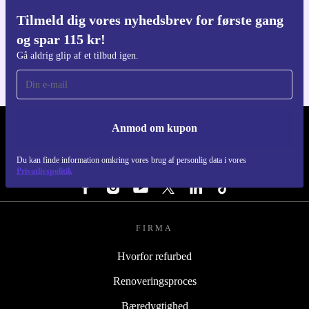
Tilmeld dig vores nyhedsbrev for første gang
Download refurbed appen
og spar 115 kr!
Til iOS og Android
Gå aldrig glip af et tilbud igen.
Anmod om kupon
REFURBED DANMARK - RETHINK NEW.
Du kan finde information omkring vores brug af personlig data i vores
FØLG OS
Privatlivspolitik
FIRMA
Hvorfor refurbed
Renoveringsproces
Bæredygtighed