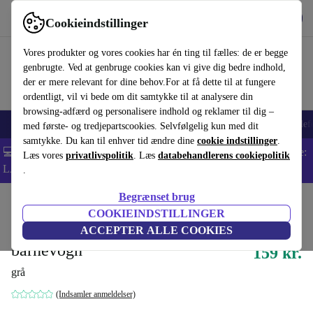
Hent appen
Download
Cookieindstillinger
Brug refurbed hurtigt og nemt
Vores produkter og vores cookies har én ting til fælles: de er begge
genbrugte. Ved at genbruge cookies kan vi give dig bedre indhold,
der er mere relevant for dine behov.For at få dette til at fungere
ordentligt, vil vi bede om dit samtykke til at analysere din
browsing-adfærd og personalisere indhold og reklamer til dig –
Smartphones
Bærbare
Tablets
Smartwatches
Tilbehør
Hovedtelef
med første- og tredjepartscookies. Selvfølgelig kun med dit
samtykke. Du kan til enhver tid ændre dine
cookie indstillinger
.
💻 Ekstra 5% rabat på alle MacBooks og bærbare computere - Kode:
Læs vores
privatlivspolitik
. Læs
databehandlerens cookiepolitik
LAPTOP5 -
Vilkår
.
Begrænset brug
Startside
Baby og Børn
Barnevogne & Klapvogne
COOKIEINDSTILLINGER
Reer ShineSafe solskærm til
ACCEPTER ALLE COOKIES
barnevogn
159 kr.
grå
(Indsamler anmeldelser)