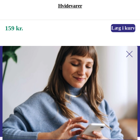
Hvidevarer
159 kr.
Læg i kurv
Tilmeld dig vores nyhedsbrev for
første gang og spar 115 kr!
Gå aldrig glip af et tilbud igen.
Anmod om kupon
Du kan finde information omkring vores brug af personlig data i vores
Privatlivspolitik
.