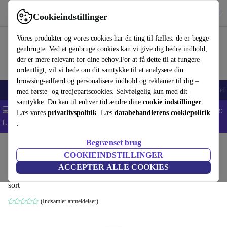
Hent appen
Download
Cookieindstillinger
Brug refurbed hurtigt og nemt
Vores produkter og vores cookies har én ting til fælles: de er begge
genbrugte. Ved at genbruge cookies kan vi give dig bedre indhold,
der er mere relevant for dine behov.For at få dette til at fungere
ordentligt, vil vi bede om dit samtykke til at analysere din
browsing-adfærd og personalisere indhold og reklamer til dig –
Smartphones
Bærbare
Tablets
Smartwatches
Tilbehør
Hovedtelef
med første- og tredjepartscookies. Selvfølgelig kun med dit
samtykke. Du kan til enhver tid ændre dine
cookie indstillinger
.
💻 Ekstra 5% rabat på alle MacBooks og bærbare computere - Kode:
Læs vores
privatlivspolitik
. Læs
databehandlerens cookiepolitik
LAPTOP5 -
Vilkår
.
Begrænset brug
Startside
Baby og Børn
Barnevogne & Klapvogne
COOKIEINDSTILLINGER
Recaro adapter Easylife 2
ACCEPTER ALLE COOKIES
sort
(Indsamler anmeldelser)