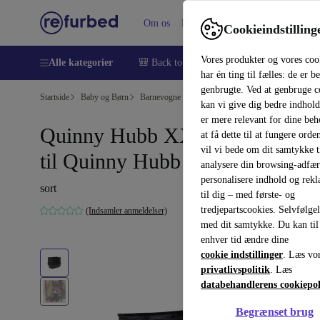
Om os
Hjælp
Cookieindstilling
Vores produkter og vores coo
Alle kategorier
🎒 Back to school
Smartphones
Bærbar
har én ting til fælles: de er b
genbrugte. Ved at genbruge c
Startside
Baby og Børn
Barnevogne & Klapvogne
kan vi give dig bedre indhold
er mere relevant for dine be
Quinny Hubb XXL indkøbskurv
at få dette til at fungere orden
vil vi bede om dit samtykke ti
til Quinny Hubb Mono
analysere din browsing-adfæ
personalisere indhold og rek
sort
til dig – med første- og
tredjepartscookies. Selvfølge
(Indsamler anmeldelser)
med dit samtykke. Du kan til
enhver tid ændre dine
cookie indstillinger
. Læs vo
privatlivspolitik
. Læs
databehandlerens cookiepol
Begrænset brug