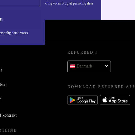
Du kan finde information omkring vores brug af personlig data
i vores
Privatlivspolitik
.
on
rsonlig data i vores
REFURBED I
Danmark
de
lser
DOWNLOAD REFURBED AP
r
f kontrakt
OTLINE