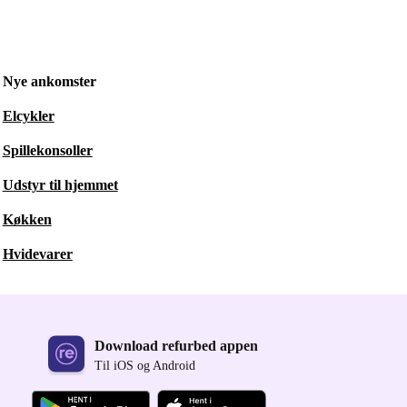
Nye ankomster
Elcykler
Spillekonsoller
Udstyr til hjemmet
Køkken
Hvidevarer
Download refurbed appen
Til iOS og Android