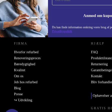
Anmod om kup
REFURBED DANMARK - RETHINK NEW.
Du kan finde information omkring vores brug af pe
Privatlivspolitik
FIRMA
HJÆLP
Hvorfor refurbed
FAQ
Renoveringsproces
Produkttilstan
Bæredygtighed
Returnering
Kvalitet
Garantibetinge
Om os
Kontakt
Job hos refurbed
Bliv forhandle
Blog
Presse
Ophævelser a
↪ Udvikling
GRATIS H