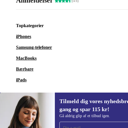
Anmeldelser
(4.6)
Topkategorier
iPhones
Samsung-telefoner
MacBooks
Bærbare
iPads
Tilmeld dig vores nyhedsbre
gang og spar 115 kr!
Tilmeld dig vores nyhedsbrev for første
Gå aldrig glip af et tilbud igen.
gang og spar 115 kr!
Gå aldrig glip af et tilbud igen.