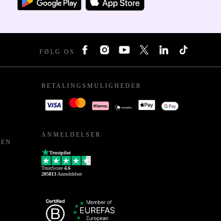
FØLG OS
BETALINGSMULIGHEDER
ANMELDELSER
PEN
Trustpilot
TrustScore
4.6
205813
Anmeldelser