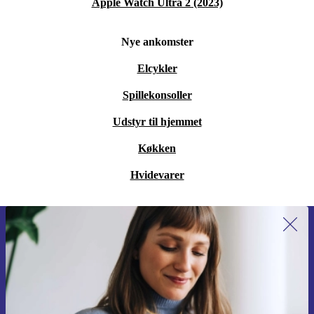
Apple Watch Ultra 2 (2023)
Nye ankomster
Elcykler
Spillekonsoller
Udstyr til hjemmet
Køkken
Hvidevarer
Tilmeld dig vores nyhedsbrev for
første gang og spar 115 kr!
Gå aldrig glip af et tilbud igen.