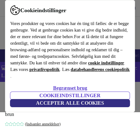
Hent appen
Download
Cookieindstillinger
Brug refurbed hurtigt og nemt
Vores produkter og vores cookies har én ting til fælles: de er begge
genbrugte. Ved at genbruge cookies kan vi give dig bedre indhold,
der er mere relevant for dine behov.For at få dette til at fungere
ordentligt, vil vi bede om dit samtykke til at analysere din
browsing-adfærd og personalisere indhold og reklamer til dig –
Smartphones
Bærbare
Tablets
Smartwatches
Tilbehør
Hovedtelef
med første- og tredjepartscookies. Selvfølgelig kun med dit
samtykke. Du kan til enhver tid ændre dine
cookie indstillinger
.
💻 Ekstra 5% rabat på alle MacBooks og bærbare computere - Kode:
Læs vores
privatlivspolitik
. Læs
databehandlerens cookiepolitik
LAPTOP5 -
Vilkår
.
Begrænset brug
Startside
Baby og Børn
Barnevogne & Klapvogne
Klapvogne
COOKIEINDSTILLINGER
Moon Sport sportsvogn-klapvogn
ACCEPTER ALLE COOKIES
brun
(Indsamler anmeldelser)