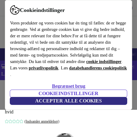
Hent appen
Download
Cookieindstillinger
Brug refurbed hurtigt og nemt
Vores produkter og vores cookies har én ting til fælles: de er begge
genbrugte. Ved at genbruge cookies kan vi give dig bedre indhold,
der er mere relevant for dine behov.For at få dette til at fungere
ordentligt, vil vi bede om dit samtykke til at analysere din
browsing-adfærd og personalisere indhold og reklamer til dig –
Smartphones
Bærbare
Tablets
Smartwatches
Tilbehør
Hovedtelef
med første- og tredjepartscookies. Selvfølgelig kun med dit
samtykke. Du kan til enhver tid ændre dine
cookie indstillinger
.
💻 Ekstra 5% rabat på alle MacBooks og bærbare computere - Kode:
Læs vores
privatlivspolitik
. Læs
databehandlerens cookiepolitik
LAPTOP5 -
Vilkår
.
Begrænset brug
Startside
Baby og Børn
Barnevogne & Klapvogne
Barnevogne
COOKIEINDSTILLINGER
Moon No One 2.0 kombivogn
ACCEPTER ALLE COOKIES
hvid
(Indsamler anmeldelser)