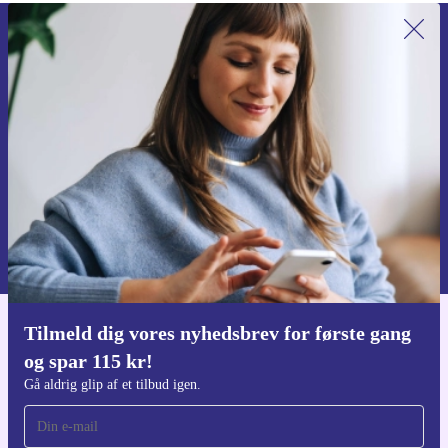
Tilmeld dig vores nyhedsbrev for
første gang og spar 115 kr!
Gå aldrig glip af et tilbud igen.
Anmod om kupon
Du kan finde information omkring vores brug af personlig data i vores
Privatlivspolitik
.
Tilmeld dig vores nyhedsbrev for første gang
Download refurbed appen
og spar 115 kr!
Til iOS og Android
Gå aldrig glip af et tilbud igen.