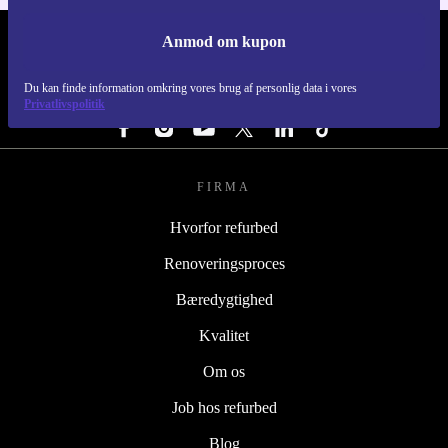
Anmod om kupon
REFURBED DANMARK - RETHINK NEW.
Du kan finde information omkring vores brug af personlig data i vores
FØLG OS
Privatlivspolitik
FIRMA
Hvorfor refurbed
Renoveringsproces
Bæredygtighed
Kvalitet
Om os
Job hos refurbed
Blog