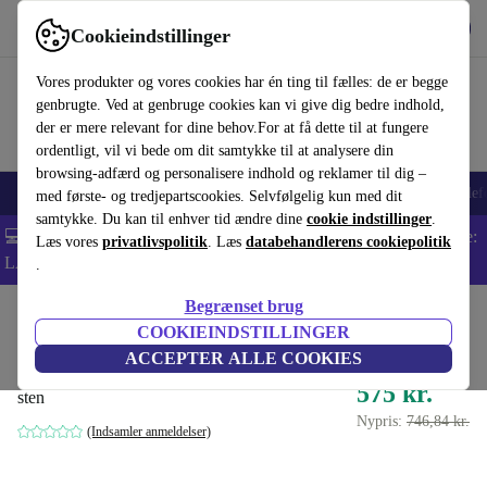
Hent appen
Download
Cookieindstillinger
Brug refurbed hurtigt og nemt
Vores produkter og vores cookies har én ting til fælles: de er begge
genbrugte. Ved at genbruge cookies kan vi give dig bedre indhold,
der er mere relevant for dine behov.For at få dette til at fungere
ordentligt, vil vi bede om dit samtykke til at analysere din
browsing-adfærd og personalisere indhold og reklamer til dig –
Smartphones
Bærbare
Tablets
Smartwatches
Tilbehør
Hovedtelef
med første- og tredjepartscookies. Selvfølgelig kun med dit
samtykke. Du kan til enhver tid ændre dine
cookie indstillinger
.
💻 Ekstra 5% rabat på alle MacBooks og bærbare computere - Kode:
Læs vores
privatlivspolitik
. Læs
databehandlerens cookiepolitik
LAPTOP5 -
Vilkår
.
Begrænset brug
Startside
Baby og Børn
Barnevogne & Klapvogne
Klapvogne
COOKIEINDSTILLINGER
Lionelo Emma Plus klapvogn
ACCEPTER ALLE COOKIES
575 kr.
sten
Nypris:
746,84 kr.
(Indsamler anmeldelser)