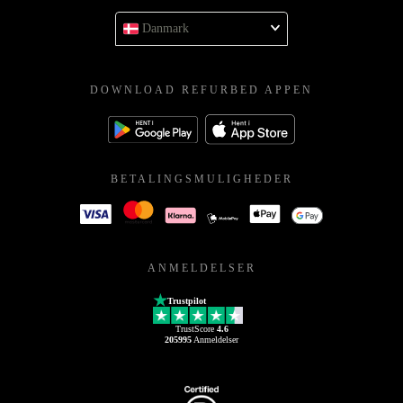
Danmark
DOWNLOAD REFURBED APPEN
BETALINGSMULIGHEDER
ANMELDELSER
Trustpilot
TrustScore
4.6
205995
Anmeldelser