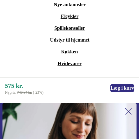
Nye ankomster
Elcykler
Spillekonsoller
Udstyr til hjemmet
Køkken
Hvidevarer
575 kr.
Læg i kurv
Nypris:
746,84 kr.
(-23%)
Tilmeld dig vores nyhedsbrev for
første gang og spar 115 kr!
Gå aldrig glip af et tilbud igen.