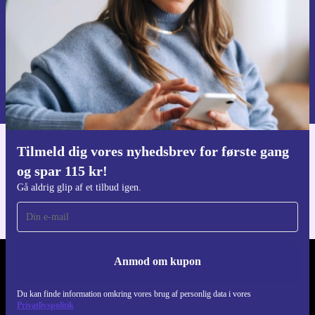
Anmod om kupon
Du kan finde information omkring vores brug af personlig data i vores
Privatlivspolitik
.
Tilmeld dig vores nyhedsbrev for første gang
Download refurbed appen
og spar 115 kr!
Til iOS og Android
Gå aldrig glip af et tilbud igen.
Anmod om kupon
REFURBED DANMARK - RETHINK NEW.
Du kan finde information omkring vores brug af personlig data i vores
FØLG OS
Privatlivspolitik