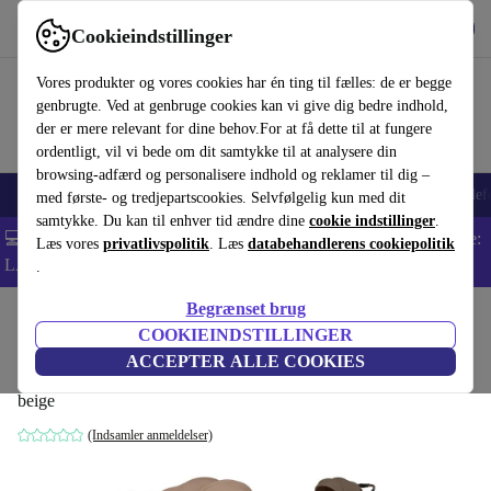
Hent appen
Download
Cookieindstillinger
Brug refurbed hurtigt og nemt
Vores produkter og vores cookies har én ting til fælles: de er begge
genbrugte. Ved at genbruge cookies kan vi give dig bedre indhold,
der er mere relevant for dine behov.For at få dette til at fungere
ordentligt, vil vi bede om dit samtykke til at analysere din
browsing-adfærd og personalisere indhold og reklamer til dig –
Smartphones
Bærbare
Tablets
Smartwatches
Tilbehør
Hovedtelef
med første- og tredjepartscookies. Selvfølgelig kun med dit
samtykke. Du kan til enhver tid ændre dine
cookie indstillinger
.
💻 Ekstra 5% rabat på alle MacBooks og bærbare computere - Kode:
Læs vores
privatlivspolitik
. Læs
databehandlerens cookiepolitik
LAPTOP5 -
Vilkår
.
Begrænset brug
Startside
Baby og Børn
Barnevogne & Klapvogne
Klapvogne
COOKIEINDSTILLINGER
Lionelo Emma One klapvogn
ACCEPTER ALLE COOKIES
beige
(Indsamler anmeldelser)