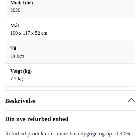
Model (år)
2020
Mål
100 x 117 x 52 cm
Til
Unisex
Vægt (kg)
7.7 kg
Beskrivelse
Din nye refurbed enhed
Refurbed produkter er mere bæredygtige og op til 40%