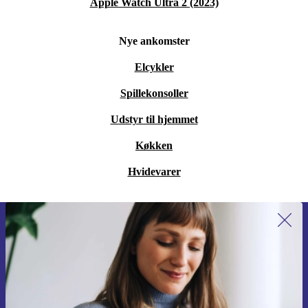
Apple Watch Ultra 2 (2023)
Nye ankomster
Elcykler
Spillekonsoller
Udstyr til hjemmet
Køkken
Hvidevarer
Tilmeld dig vores nyhedsbrev for
første gang og spar 115 kr!
Gå aldrig glip af et tilbud igen.