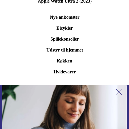
Apple Watch Ultra 2 (2023)
Nye ankomster
Elcykler
Spillekonsoller
Udstyr til hjemmet
Køkken
Hvidevarer
Tilmeld dig vores nyhedsbrev for
første gang og spar 115 kr!
Gå aldrig glip af et tilbud igen.