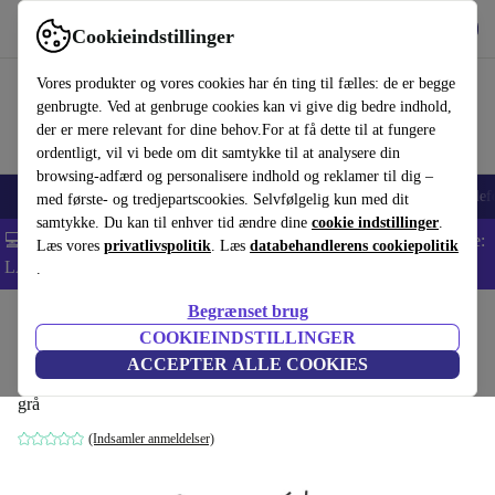
Hent appen
Download
Cookieindstillinger
Brug refurbed hurtigt og nemt
Vores produkter og vores cookies har én ting til fælles: de er begge
genbrugte. Ved at genbruge cookies kan vi give dig bedre indhold,
der er mere relevant for dine behov.For at få dette til at fungere
ordentligt, vil vi bede om dit samtykke til at analysere din
browsing-adfærd og personalisere indhold og reklamer til dig –
Smartphones
Bærbare
Tablets
Smartwatches
Tilbehør
Hovedtelef
med første- og tredjepartscookies. Selvfølgelig kun med dit
samtykke. Du kan til enhver tid ændre dine
cookie indstillinger
.
💻 Ekstra 5% rabat på alle MacBooks og bærbare computere - Kode:
Læs vores
privatlivspolitik
. Læs
databehandlerens cookiepolitik
LAPTOP5 -
Vilkår
.
Begrænset brug
Startside
Baby og Børn
Barnevogne & Klapvogne
Klapvogne
COOKIEINDSTILLINGER
Lionelo Elia klapvogn
ACCEPTER ALLE COOKIES
grå
(Indsamler anmeldelser)