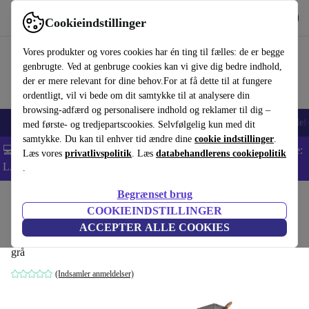
Hent appen
Download
Cookieindstillinger
Brug refurbed hurtigt og nemt
Vores produkter og vores cookies har én ting til fælles: de er begge
genbrugte. Ved at genbruge cookies kan vi give dig bedre indhold,
der er mere relevant for dine behov.For at få dette til at fungere
ordentligt, vil vi bede om dit samtykke til at analysere din
browsing-adfærd og personalisere indhold og reklamer til dig –
Smartphones
Bærbare
Tablets
Smartwatches
Tilbehør
Hovedtelef
med første- og tredjepartscookies. Selvfølgelig kun med dit
samtykke. Du kan til enhver tid ændre dine
cookie indstillinger
.
💻 Ekstra 5% rabat på alle MacBooks og bærbare computere - Kode:
Læs vores
privatlivspolitik
. Læs
databehandlerens cookiepolitik
LAPTOP5 -
Vilkår
.
Begrænset brug
Startside
Baby og Børn
Barnevogne & Klapvogne
Barnevogne
COOKIEINDSTILLINGER
Lionelo Annet barnevogn
ACCEPTER ALLE COOKIES
grå
(Indsamler anmeldelser)