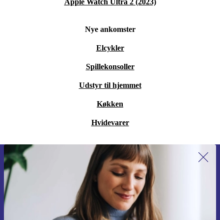
Apple Watch Ultra 2 (2023)
Nye ankomster
Elcykler
Spillekonsoller
Udstyr til hjemmet
Køkken
Hvidevarer
Tilmeld dig vores nyhedsbrev for
første gang og spar 115 kr!
Gå aldrig glip af et tilbud igen.