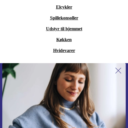
Elcykler
Spillekonsoller
Udstyr til hjemmet
Køkken
Hvidevarer
Tilmeld dig vores nyhedsbrev for
første gang og spar 115 kr!
Gå aldrig glip af et tilbud igen.
Anmod om kupon