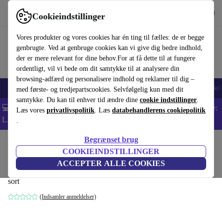
Hent appen
Download
Cookieindstillinger
Brug refurbed hurtigt og nemt
Vores produkter og vores cookies har én ting til fælles: de er begge
genbrugte. Ved at genbruge cookies kan vi give dig bedre indhold,
der er mere relevant for dine behov.For at få dette til at fungere
ordentligt, vil vi bede om dit samtykke til at analysere din
browsing-adfærd og personalisere indhold og reklamer til dig –
Smartphones
Bærbare
Tablets
Smartwatches
Tilbehør
Hovedtelef
med første- og tredjepartscookies. Selvfølgelig kun med dit
samtykke. Du kan til enhver tid ændre dine
cookie indstillinger
.
💻 Ekstra 5% rabat på alle MacBooks og bærbare computere - Kode:
Læs vores
privatlivspolitik
. Læs
databehandlerens cookiepolitik
LAPTOP5 -
Vilkår
.
Begrænset brug
Startside
Baby og Børn
Barnevogne & Klapvogne
Barnevogne
COOKIEINDSTILLINGER
Lascal mini Rollbrett
ACCEPTER ALLE COOKIES
sort
(Indsamler anmeldelser)