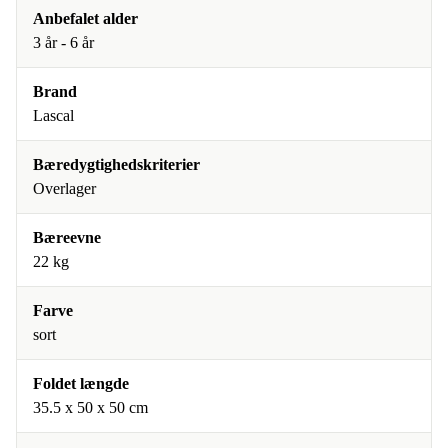
Anbefalet alder
3 år - 6 år
Brand
Lascal
Bæredygtighedskriterier
Overlager
Bæreevne
22 kg
Farve
sort
Foldet længde
35.5 x 50 x 50 cm