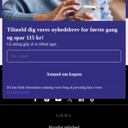
Du kan finde information omkring vores brug af personlig data i vores
Privatlivspolitik
.
Tilmeld dig vores nyhedsbrev for første gang
Download refurbed appen
og spar 115 kr!
Til iOS og Android
Gå aldrig glip af et tilbud igen.
Anmod om kupon
REFURBED DANMARK - RETHINK NEW.
Du kan finde information omkring vores brug af personlig data i vores
FØLG OS
Privatlivspolitik
FIRMA
Hvorfor refurbed