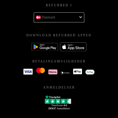
REFURBED I
Danmark
DOWNLOAD REFURBED APPEN
BETALINGSMULIGHEDER
ANMELDELSER
Trustpilot
TrustScore
4.6
205637
Anmeldelser