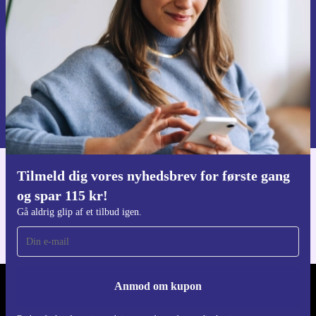
Gå aldrig glip af et tilbud igen.
Anmod om kupon
Du kan finde information omkring vores brug af personlig data i vores
Privatlivspolitik
.
Tilmeld dig vores nyhedsbrev for første gang
Download refurbed appen
og spar 115 kr!
Til iOS og Android
Gå aldrig glip af et tilbud igen.
Anmod om kupon
REFURBED DANMARK - RETHINK NEW.