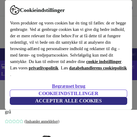
Hent appen
Download
Cookieindstillinger
Brug refurbed hurtigt og nemt
Vores produkter og vores cookies har én ting til fælles: de er begge
genbrugte. Ved at genbruge cookies kan vi give dig bedre indhold,
der er mere relevant for dine behov.For at få dette til at fungere
ordentligt, vil vi bede om dit samtykke til at analysere din
browsing-adfærd og personalisere indhold og reklamer til dig –
Smartphones
Bærbare
Tablets
Smartwatches
Tilbehør
Hovedtelef
med første- og tredjepartscookies. Selvfølgelig kun med dit
samtykke. Du kan til enhver tid ændre dine
cookie indstillinger
.
💻 Ekstra 5% rabat på alle MacBooks og bærbare computere - Kode:
Læs vores
privatlivspolitik
. Læs
databehandlerens cookiepolitik
LAPTOP5 -
Vilkår
.
Begrænset brug
Startside
Baby og Børn
Barnevogne & Klapvogne
Klapvogne
COOKIEINDSTILLINGER
Kinderkraft TIK barnevogn
ACCEPTER ALLE COOKIES
grå
(Indsamler anmeldelser)