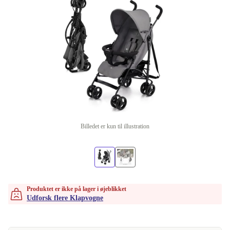
Billedet er kun til illustration
Produktet er ikke på lager i øjeblikket
Udforsk flere Klapvogne