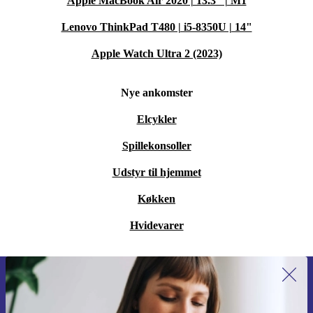
Apple MacBook Air 2020 | 13.3" | M1
Lenovo ThinkPad T480 | i5-8350U | 14"
Apple Watch Ultra 2 (2023)
Nye ankomster
Elcykler
Spillekonsoller
Udstyr til hjemmet
Køkken
Hvidevarer
Tilmeld dig vores nyhedsbrev for
første gang og spar 115 kr!