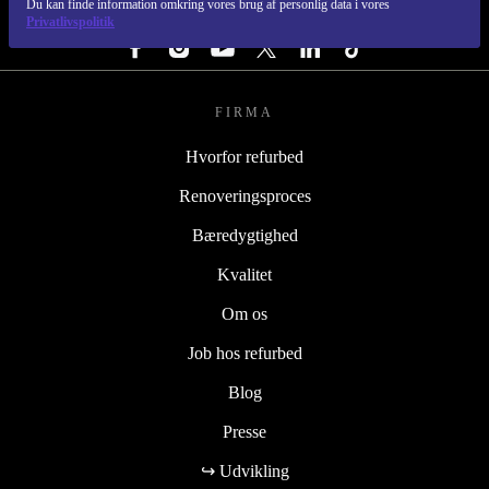
Du kan finde information omkring vores brug af personlig data i vores
FØLG OS
Privatlivspolitik
FIRMA
Hvorfor refurbed
Renoveringsproces
Bæredygtighed
Kvalitet
Om os
Job hos refurbed
Blog
Presse
↪ Udvikling