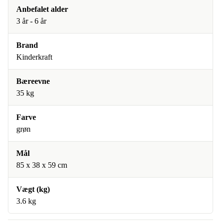
Anbefalet alder
3 år - 6 år
Brand
Kinderkraft
Bæreevne
35 kg
Farve
grøn
Mål
85 x 38 x 59 cm
Vægt (kg)
3.6 kg