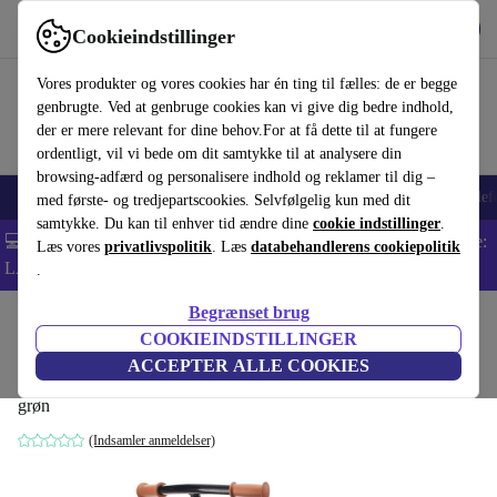
Hent appen
Download
Cookieindstillinger
Brug refurbed hurtigt og nemt
Vores produkter og vores cookies har én ting til fælles: de er begge
genbrugte. Ved at genbruge cookies kan vi give dig bedre indhold,
der er mere relevant for dine behov.For at få dette til at fungere
ordentligt, vil vi bede om dit samtykke til at analysere din
browsing-adfærd og personalisere indhold og reklamer til dig –
Smartphones
Bærbare
Tablets
Smartwatches
Tilbehør
Hovedtelef
med første- og tredjepartscookies. Selvfølgelig kun med dit
samtykke. Du kan til enhver tid ændre dine
cookie indstillinger
.
💻 Ekstra 5% rabat på alle MacBooks og bærbare computere - Kode:
Læs vores
privatlivspolitik
. Læs
databehandlerens cookiepolitik
LAPTOP5 -
Vilkår
.
Begrænset brug
Startside
Baby og Børn
COOKIEINDSTILLINGER
Kinderkraft 2WAY Next løbecykel
ACCEPTER ALLE COOKIES
grøn
(Indsamler anmeldelser)