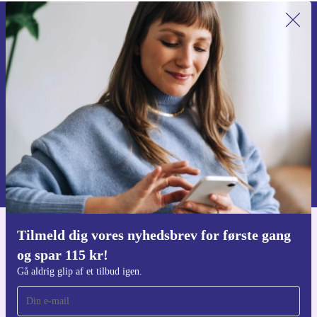
Tilmeld dig vores nyhedsbrev for
første gang og spar 115 kr!
Gå aldrig glip af et tilbud igen.
Anmod om kupon
Du kan finde information omkring vores brug af personlig data i vores
Privatlivspolitik
.
Tilmeld dig vores nyhedsbrev for første gang
Download refurbed appen
og spar 115 kr!
Til iOS og Android
Gå aldrig glip af et tilbud igen.