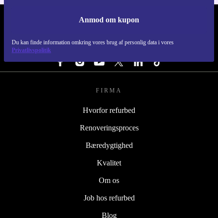
Anmod om kupon
REFURBED DANMARK - RETHINK NEW.
Du kan finde information omkring vores brug af personlig data i vores
FØLG OS
Privatlivspolitik
FIRMA
Hvorfor refurbed
Renoveringsproces
Bæredygtighed
Kvalitet
Om os
Job hos refurbed
Blog