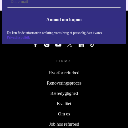
Anmod om kupon
REFURBED DANMARK - RETHINK NEW.
Du kan finde information omkring vores brug af personlig data i vores
FØLG OS
Privatlivspolitik
FIRMA
Hvorfor refurbed
Renoveringsproces
Bæredygtighed
Kvalitet
Om os
Job hos refurbed