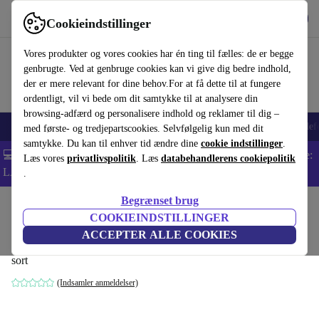
Hent appen
Download
Cookieindstillinger
Brug refurbed hurtigt og nemt
Vores produkter og vores cookies har én ting til fælles: de er begge
genbrugte. Ved at genbruge cookies kan vi give dig bedre indhold,
der er mere relevant for dine behov.For at få dette til at fungere
ordentligt, vil vi bede om dit samtykke til at analysere din
browsing-adfærd og personalisere indhold og reklamer til dig –
Smartphones
Bærbare
Tablets
Smartwatches
Tilbehør
Hovedtelef
med første- og tredjepartscookies. Selvfølgelig kun med dit
samtykke. Du kan til enhver tid ændre dine
cookie indstillinger
.
💻 Ekstra 5% rabat på alle MacBooks og bærbare computere - Kode:
Læs vores
privatlivspolitik
. Læs
databehandlerens cookiepolitik
LAPTOP5 -
Vilkår
.
Begrænset brug
Startside
Baby og Børn
Barnevogne & Klapvogne
Barnevogne
COOKIEINDSTILLINGER
Joie Signature Vinca Eclipse kombivogn
ACCEPTER ALLE COOKIES
sort
(Indsamler anmeldelser)