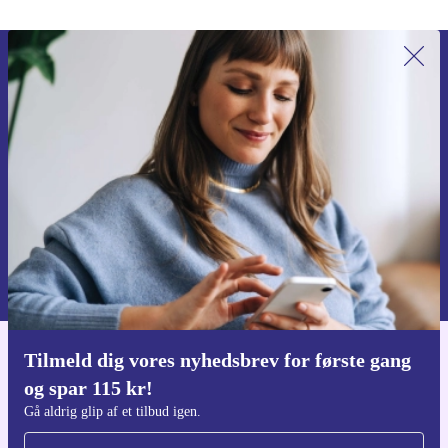
Tilmeld dig vores nyhedsbrev for
første gang og spar 115 kr!
Gå aldrig glip af et tilbud igen.
Anmod om kupon
Du kan finde information omkring vores brug af personlig data i vores
Privatlivspolitik
.
Tilmeld dig vores nyhedsbrev for første gang
Download refurbed appen
og spar 115 kr!
Til iOS og Android
Gå aldrig glip af et tilbud igen.