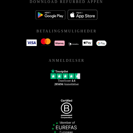
DOWNLOAD REFURBED APPEN
BETALINGSMULIGHEDER
ANMELDELSER
Trustpilot
TrustScore
4.6
205694
Anmeldelser