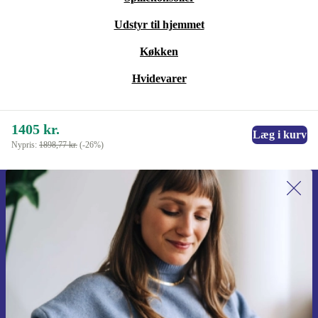
Udstyr til hjemmet
Køkken
Hvidevarer
1405 kr.
Læg i kurv
Nypris:
1898,77 kr.
(-26%)
Tilmeld dig vores nyhedsbrev for
første gang og spar 115 kr!
Gå aldrig glip af et tilbud igen.
Anmod om kupon