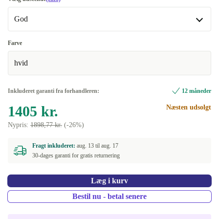
God
God
Farve
hvid
Fremragende
+150 kr.
Inkluderet garanti fra forhandleren:
12 måneder
1405 kr.
Næsten udsolgt
Nypris:
1898,77 kr.
(-26%)
Fragt inkluderet:
aug. 13 til
aug. 17
30-dages garanti for gratis returnering
Læg i kurv
Bestil nu - betal senere