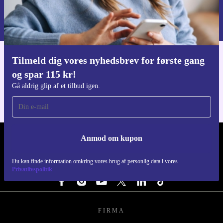
Du kan finde information omkring vores brug af personlig data i vores
Privatlivspolitik
.
Tilmeld dig vores nyhedsbrev for første gang
Download refurbed appen
og spar 115 kr!
Til iOS og Android
Gå aldrig glip af et tilbud igen.
Anmod om kupon
REFURBED DANMARK - RETHINK NEW.
Du kan finde information omkring vores brug af personlig data i vores
FØLG OS
Privatlivspolitik
FIRMA