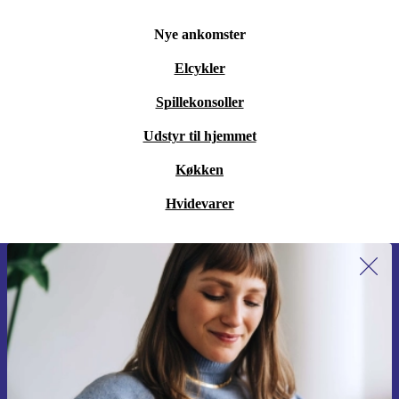
Nye ankomster
Elcykler
Spillekonsoller
Udstyr til hjemmet
Køkken
Hvidevarer
Tilmeld dig vores nyhedsbrev for
første gang og spar 115 kr!
Gå aldrig glip af et tilbud igen.