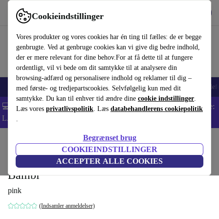
Hent appen
Download
Cookieindstillinger
Brug refurbed hurtigt og nemt
Vores produkter og vores cookies har én ting til fælles: de er begge
genbrugte. Ved at genbruge cookies kan vi give dig bedre indhold,
der er mere relevant for dine behov.For at få dette til at fungere
ordentligt, vil vi bede om dit samtykke til at analysere din
browsing-adfærd og personalisere indhold og reklamer til dig –
Smartphones
Bærbare
Tablets
Smartwatches
Tilbehør
Hovedtelef
med første- og tredjepartscookies. Selvfølgelig kun med dit
samtykke. Du kan til enhver tid ændre dine
cookie indstillinger
.
💻 Ekstra 5% rabat på alle MacBooks og bærbare computere - Kode:
Læs vores
privatlivspolitik
. Læs
databehandlerens cookiepolitik
LAPTOP5 -
Vilkår
.
Begrænset brug
Startside
Baby og Børn
Barnevogne & Klapvogne
Klapvogne
COOKIEINDSTILLINGER
Hauck solbeskyttelse Verdeck Swift X
ACCEPTER ALLE COOKIES
Bambi
pink
(Indsamler anmeldelser)