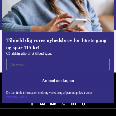
Anmod om kupon
Du kan finde information omkring vores brug af personlig data i vores
Privatlivspolitik
.
Tilmeld dig vores nyhedsbrev for første gang
Download refurbed appen
og spar 115 kr!
Til iOS og Android
Gå aldrig glip af et tilbud igen.
Anmod om kupon
REFURBED DANMARK - RETHINK NEW.
Du kan finde information omkring vores brug af personlig data i vores
FØLG OS
Privatlivspolitik