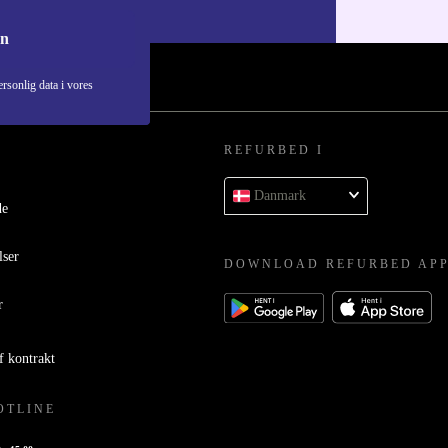
i vores
Privatlivspolitik
.
on
rsonlig data i vores
REFURBED I
Danmark
de
lser
DOWNLOAD REFURBED AP
r
f kontrakt
OTLINE