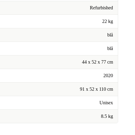
Refurbished
22 kg
blå
blå
44 x 52 x 77 cm
2020
91 x 52 x 110 cm
Unisex
8.5 kg