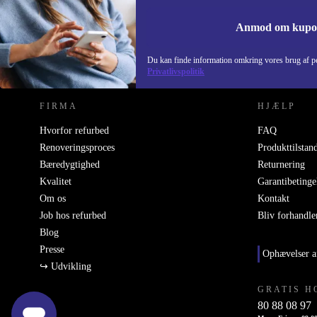
Anmod om kup
REFURBED DANMARK - RETHINK NEW.
Du kan finde information omkring vores brug af pe
Privatlivspolitik
FIRMA
HJÆLP
Hvorfor refurbed
FAQ
Renoveringsproces
Produkttilstan
Bæredygtighed
Returnering
Kvalitet
Garantibetinge
Om os
Kontakt
Job hos refurbed
Bliv forhandle
Blog
Presse
Ophævelser a
↪ Udvikling
GRATIS H
80 88 08 97