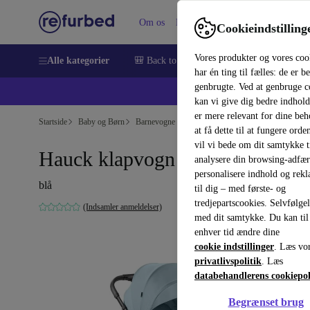
Om os
Hjælp
Cookieindstilling
Vores produkter og vores coo
Alle kategorier
🎒 Back to school
Smartphones
Bærbar
har én ting til fælles: de er b
genbrugte. Ved at genbruge c
💻 Ekst
kan vi give dig bedre indhold
er mere relevant for dine be
Startside
Baby og Børn
Barnevogne & Klapvogne
Klapvogne
at få dette til at fungere orden
vil vi bede om dit samtykke ti
Hauck klapvogn butik N Care
analysere din browsing-adfæ
personalisere indhold og rek
blå
til dig – med første- og
tredjepartscookies. Selvfølge
(Indsamler anmeldelser)
med dit samtykke. Du kan til
enhver tid ændre dine
cookie indstillinger
. Læs vo
privatlivspolitik
. Læs
databehandlerens cookiepol
Begrænset brug