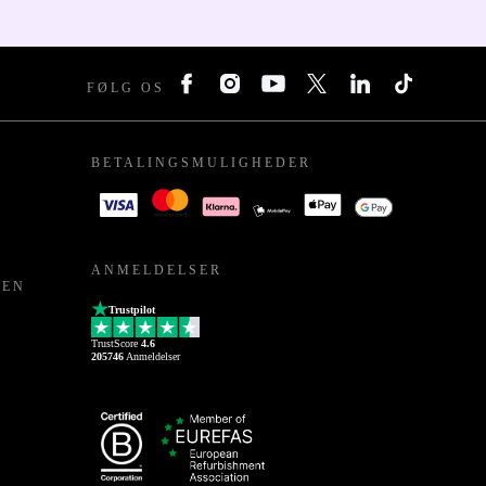
FØLG OS
BETALINGSMULIGHEDER
ANMELDELSER
PEN
Trustpilot
TrustScore
4.6
205746
Anmeldelser