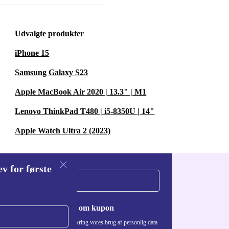
Udvalgte produkter
iPhone 15
Samsung Galaxy S23
Apple MacBook Air 2020 | 13.3" | M1
Lenovo ThinkPad T480 | i5-8350U | 14"
Apple Watch Ultra 2 (2023)
v for første
Anmod om kupon
Du kan finde information omkring vores brug af personlig data