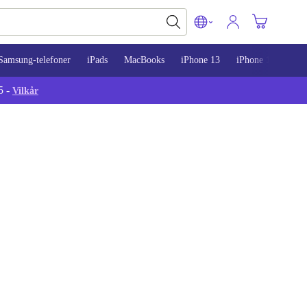
Samsung-telefoner
iPads
MacBooks
iPhone 13
iPhone 14
iPh
5 -
Vilkår