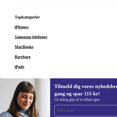
Topkategorier
iPhones
Samsung-telefoner
MacBooks
Bærbare
iPads
Tilmeld dig vores nyhedsbre
gang og spar 115 kr!
Tilmeld dig vores nyhedsbrev for første
Gå aldrig glip af et tilbud igen.
gang og spar 115 kr!
Gå aldrig glip af et tilbud igen.